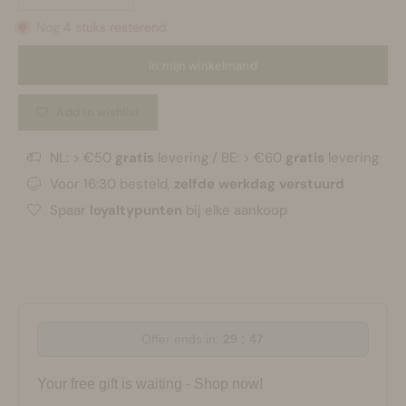
Nog 4 stuks resterend
in mijn winkelmand
Add to wishlist
NL: > €50
gratis
levering / BE: > €60
gratis
levering
Voor 16:30 besteld,
zelfde werkdag verstuurd
Spaar
loyaltypunten
bij elke aankoop
Offer ends in:
29 : 47
Your free gift is waiting - Shop now!