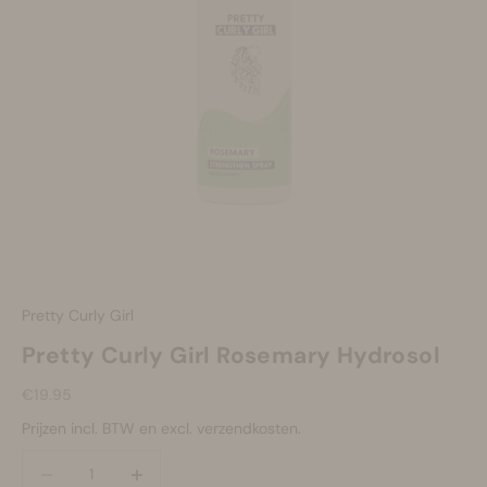
Make-up
Welzijn
Merken
Sale
Pretty Curly Girl
Pretty Curly Girl Rosemary Hydrosol
Aanbiedingsprijs
€19.95
Prijzen incl. BTW en excl. verzendkosten.
Aantal verlagen
Aantal verlagen