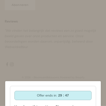
Abonneren
Reviews
“We vinden het belangrijk dat reviews een zo goed mogelijk
beeld geven over onze producten en service. Onze
beoordelingen worden daarom, onpartijdig, beheerd door
WebwinkelKeur.
© 2026 - Bloomsandblossoms Powered by Shopify
Offer ends in:
29 : 47