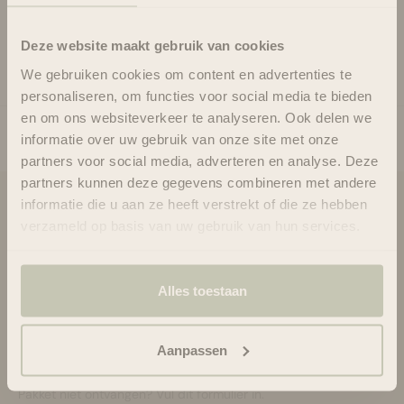
Gebruik
Deze website maakt gebruik van cookies
Ingrediënten
We gebruiken cookies om content en advertenties te
personaliseren, om functies voor social media te bieden
en om ons websiteverkeer te analyseren. Ook delen we
informatie over uw gebruik van onze site met onze
partners voor social media, adverteren en analyse. Deze
partners kunnen deze gegevens combineren met andere
informatie die u aan ze heeft verstrekt of die ze hebben
Blooms & Blossoms
verzameld op basis van uw gebruik van hun services.
Over ons
Ondersteuning en advies via:
088-6063800
Alles toestaan
ma-vr 08:30 - 16:45 uur
hello@bloomsandblossoms.eu
Aanpassen
Of via ons
contactformulier
Pakket niet ontvangen?
Vul dit formulier in.