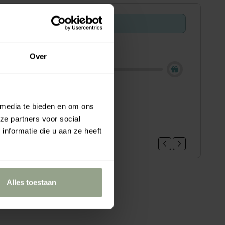
Offer ends in:
29 : 47
ing - Shop now!
Over
loe vera hair gel mini, 22ml
 media te bieden en om ons
.95
ze partners voor social
nformatie die u aan ze heeft
Alles toestaan