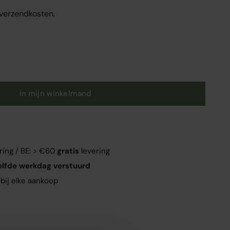
. verzendkosten.
en
in mijn winkelmand
ring / BE: > €60
gratis
levering
elfde werkdag verstuurd
bij elke aankoop