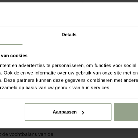
Your free gift is wait
Details
onze haarverzorging zijn:
 van cookies
Rahua a
ent en advertenties te personaliseren, om functies voor social
chtgehalte te verhogen.
€0.00
€7
. Ook delen we informatie over uw gebruik van onze site met on
okosolie zuiveren, terwijl
e. Deze partners kunnen deze gegevens combineren met andere i
erzameld op basis van uw gebruik van hun services.
ns, waardoor het haar
Aanpassen
ditioner en de Sweet
rt de vochtbalans van de