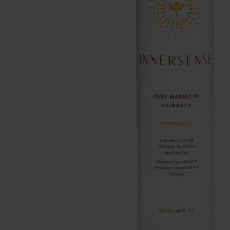
Make-up
Welzijn
Merken
Sale