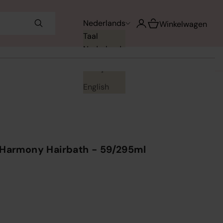
Winkelwagen opene
Nederlands
Accountpagina openen
Winkelwagen
Taal
Nederlands
Français
English
 Harmony Hairbath - 59/295ml