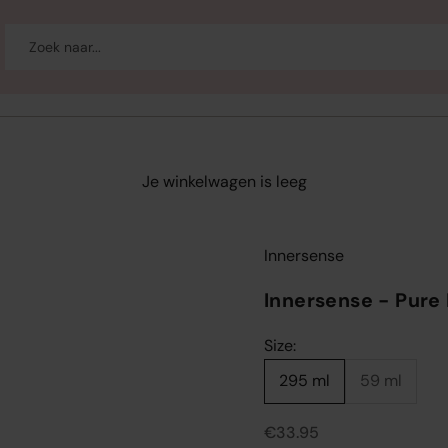
-up
Welzijn
Merken
Sale
Je winkelwagen is leeg
Innersense
Innersense - Pure
Size:
295 ml
59 ml
Aanbiedingsprijs
€33.95