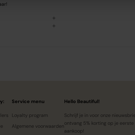
aar!
y:
Service menu
Hello Beautiful!
lers
Loyalty program
Schrijf je in voor onze nieuwsbri
ontvang 5% korting op je eerste
re
Algemene voorwaarden
aankoop!