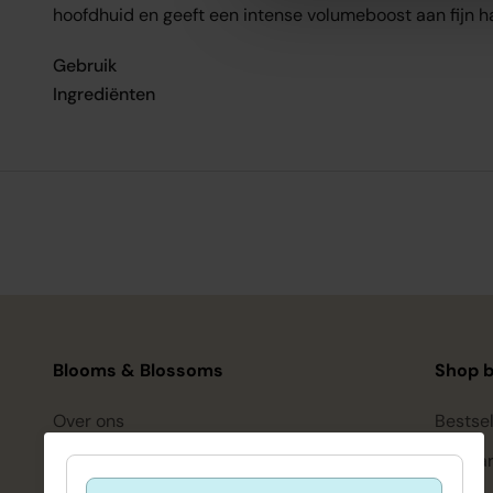
hoofdhuid en geeft een intense volumeboost aan fijn h
Gebruik
Ingrediënten
Blooms & Blossoms
Shop b
Over ons
Bestsel
Ondersteuning en advies via:
Hairca
088-6063800