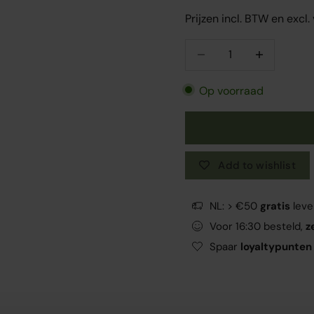
Prijzen incl. BTW en excl
Aantal verlagen
Aantal verlag
Op voorraad
Add to wishlist
NL: > €50
gratis
leve
Voor 16:30 besteld,
z
Spaar
loyaltypunten