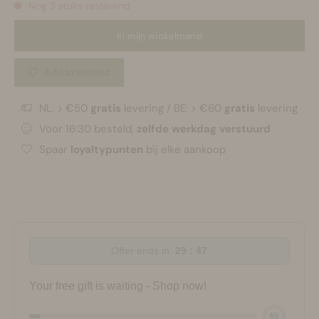
Nog 3 stuks resterend
in mijn winkelmand
Add to wishlist
NL: > €50
gratis
levering / BE: > €60
gratis
levering
Voor 16:30 besteld,
zelfde werkdag verstuurd
Spaar
loyaltypunten
bij elke aankoop
Offer ends in:
29 : 46
Your free gift is waiting - Shop now!