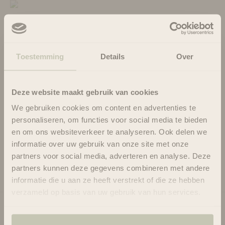
COSMOS Natural
Cruelty Free
Toestemming
Details
Over
Gluten Free
Nut Free
Deze website maakt gebruik van cookies
We gebruiken cookies om content en advertenties te
Soy Free
personaliseren, om functies voor social media te bieden
en om ons websiteverkeer te analyseren. Ook delen we
Vegan Friendly
informatie over uw gebruik van onze site met onze
Gebruik
partners voor social media, adverteren en analyse. Deze
Ingrediënten
partners kunnen deze gegevens combineren met andere
informatie die u aan ze heeft verstrekt of die ze hebben
verzameld op basis van uw gebruik van hun services.