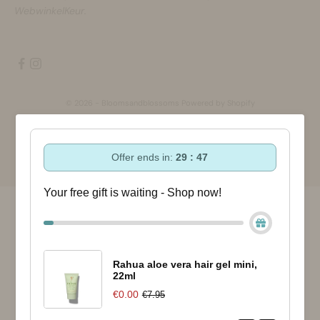
WebwinkelKeur.
© 2026 - Bloomsandblossoms Powered by Shopify
Offer ends in:
29 : 46
Your free gift is waiting - Shop now!
Rahua aloe vera hair gel mini,
22ml
€0.00
€7.95