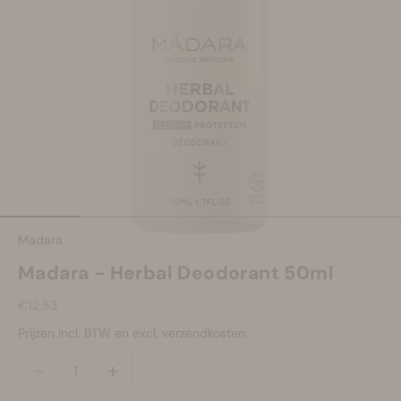
Make-up
Welzijn
Merken
Sale
Naar artikel 1
Naar artikel 2
Naar artikel 3
Naar artikel 4
Naar artikel 5
Madara
Madara - Herbal Deodorant 50ml
Aanbiedingsprijs
€12.53
Prijzen incl. BTW en excl. verzendkosten.
Aantal verlagen
Aantal verlagen