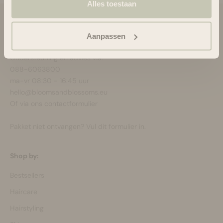
Alles toestaan
Blooms & Blossoms
Aanpassen
Over ons
Ondersteuning en advies via:
088-6063800
ma-vr 08:30 - 16:45 uur
hello@bloomsandblossoms.eu
Of via ons
contactformulier
Pakket niet ontvangen?
Vul dit formulier in.
Shop by:
Bestsellers
Haircare
Hairstyling