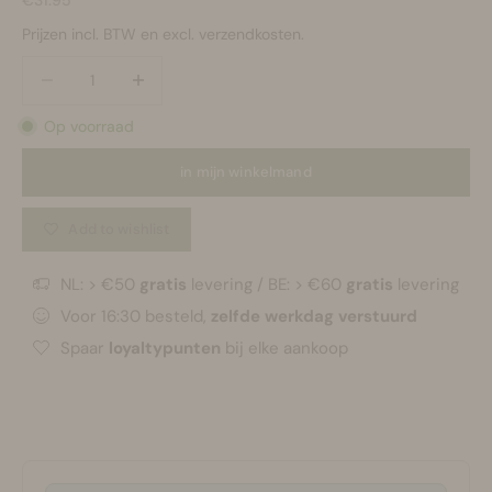
Prijzen incl. BTW en excl. verzendkosten.
Aantal verlagen
Aantal verlagen
Op voorraad
in mijn winkelmand
Add to wishlist
NL: > €50
gratis
levering / BE: > €60
gratis
levering
Voor 16:30 besteld,
zelfde werkdag verstuurd
Spaar
loyaltypunten
bij elke aankoop