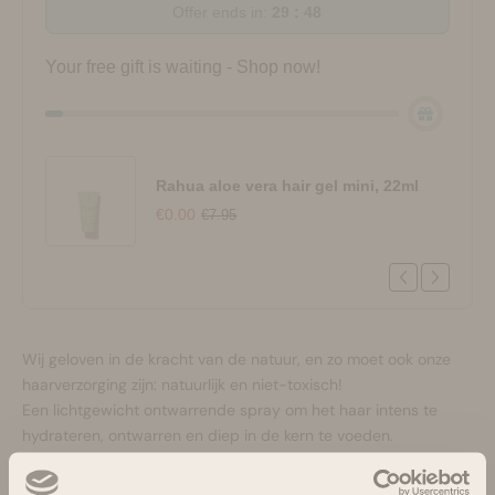
Offer ends in:
29 : 47
Your free gift is waiting - Shop now!
Rahua aloe vera hair gel mini, 22ml
€0.00
€7.95
Wij geloven in de kracht van de natuur, en zo moet ook onze
haarverzorging zijn: natuurlijk en niet-toxisch!
Een lichtgewicht ontwarrende spray om het haar intens te
hydrateren, ontwarren en diep in de kern te voeden.
Deze lichtgewicht ontwarrende spray is doordrenkt met
verzachtende oliën, geurige kruiden, bloemenessenties en een