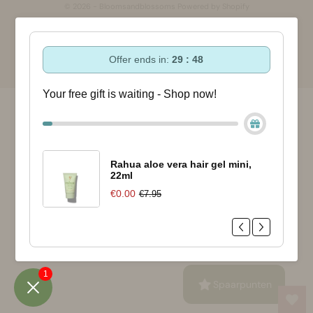
© 2026 - Bloomsandblossoms Powered by Shopify
Offer ends in:
29 : 47
Your free gift is waiting - Shop now!
Rahua aloe vera hair gel mini,
22ml
€0.00
€7.95
1
Spaarpunten