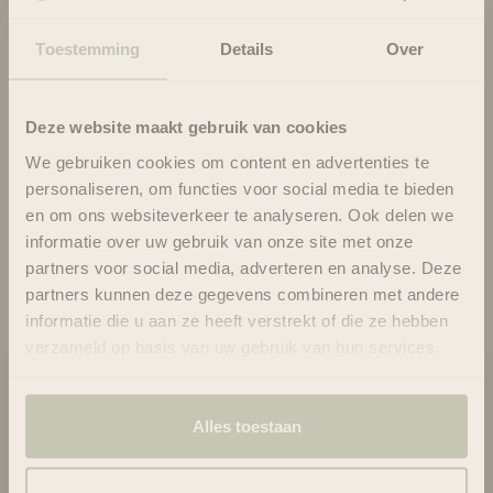
vleugje honing om het haar te verzachten en handelbaar te
maken. Lavendel voegt een delicate, helendende geur toe.
Toestemming
Details
Over
Puur natuurlijke plantenextracten zorgen voor glans en
souplesse.
Geschikt voor alle haartypes.
Deze website maakt gebruik van cookies
Resultaat: zacht en soepelvallend, glanzend haar.
We gebruiken cookies om content en advertenties te
personaliseren, om functies voor social media te bieden
Gebruik
en om ons websiteverkeer te analyseren. Ook delen we
Ingrediënten
informatie over uw gebruik van onze site met onze
partners voor social media, adverteren en analyse. Deze
partners kunnen deze gegevens combineren met andere
informatie die u aan ze heeft verstrekt of die ze hebben
verzameld op basis van uw gebruik van hun services.
Blooms & Blossoms
Alles toestaan
Over ons
Ondersteuning en advies via: