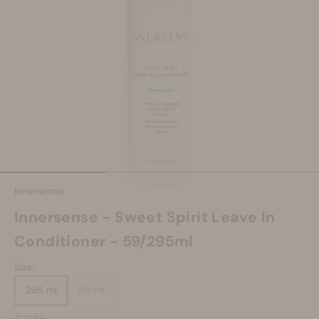
Make-up
Welzijn
Merken
Sale
Naar artikel 1
Naar artikel 2
Naar artikel 3
Innersense
Innersense - Sweet Spirit Leave In
Conditioner - 59/295ml
Size:
295 ml
59 ml
Aanbiedingsprijs
€31.95