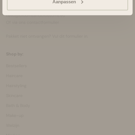
088-6063800
Aanpassen
ma-vr 08:30 - 16:45 uur
hello@bloomsandblossoms.eu
Of via ons
contactformulier
Pakket niet ontvangen?
Vul dit formulier in.
Shop by:
Bestsellers
Haircare
Hairstyling
Skincare
Bath & Body
Make-up
Welzijn