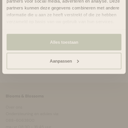
partners voor social media, adverteren en analyse. Deze
partners kunnen deze gegevens combineren met andere
informatie die u aan ze heeft verstrekt of die ze hebben
verzameld op basis van uw gebruik van hun services.
Gebruik
Alles toestaan
Ingrediënten
Aanpassen
Blooms & Blossoms
Over ons
Ondersteuning en advies via:
088-6063800
ma-vr 08:30 - 16:45 uur