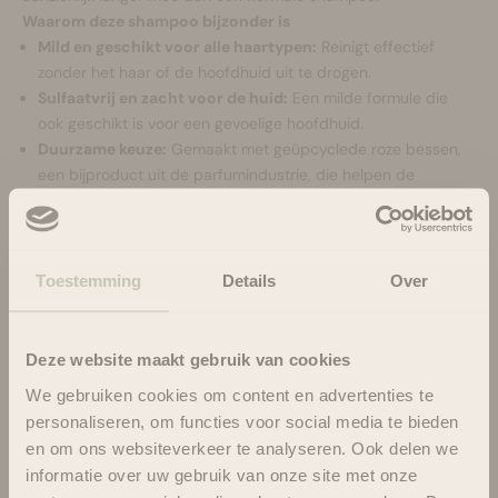
Waarom deze shampoo bijzonder is
Mild en geschikt voor alle haartypen:
Reinigt effectief
zonder het haar of de hoofdhuid uit te drogen.
Sulfaatvrij en zacht voor de huid:
Een milde formule die
ook geschikt is voor een gevoelige hoofdhuid.
Duurzame keuze:
Gemaakt met geüpcyclede roze bessen,
een bijproduct uit de parfumindustrie, die helpen de
hoofdhuid te kalmeren.
Superzuinig in gebruik:
Een hoeveelheid ter grootte van een
blauwe bes is al voldoende per wasbeurt
Plasticvrije, milieuvriendelijke verpakking.
Toestemming
Details
Over
De UpCircle-belofte
Deze formulering is 100% natuurlijk, vegan en dierproefvrij.
Deze website maakt gebruik van cookies
We gebruiken cookies om content en advertenties te
personaliseren, om functies voor social media te bieden
en om ons websiteverkeer te analyseren. Ook delen we
informatie over uw gebruik van onze site met onze