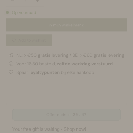
Op voorraad
in mijn winkelmand
Add to wishlist
NL: > €50
gratis
levering / BE: > €60
gratis
levering
Voor 16:30 besteld,
zelfde werkdag verstuurd
Spaar
loyaltypunten
bij elke aankoop
Offer ends in:
29 : 47
Your free gift is waiting - Shop now!