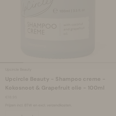
Make-up
Welzijn
Merken
Sale
Naar artikel 1
Naar artikel 2
Naar artikel 3
Naar artikel 4
Naar artikel 5
Upcircle Beauty
Upcircle Beauty - Shampoo creme -
Kokosnoot & Grapefruit olie - 100ml
Aanbiedingsprijs
€18.95
Prijzen incl. BTW en excl. verzendkosten.
Aantal verlagen
Aantal verlagen