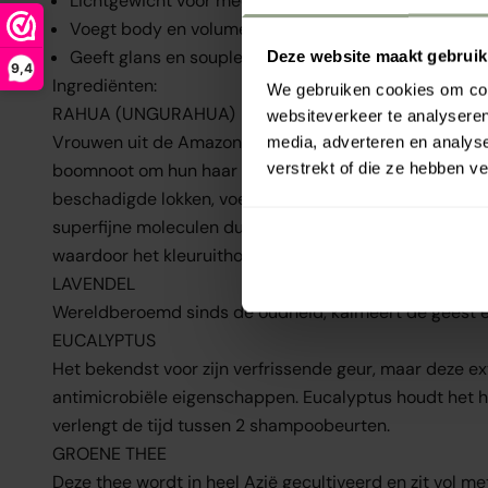
Lichtgewicht voor meer volume
Voegt body en volume toe
Geeft glans en souplesse
Deze website maakt gebruik
9,4
Ingrediënten:
We gebruiken cookies om cont
RAHUA (UNGURAHUA)
websiteverkeer te analyseren
Vrouwen uit de Amazone zijn al eeuwen afhankelijk van
media, adverteren en analys
verstrekt of die ze hebben v
boomnoot om hun haar te verzorgen en te versterken. H
beschadigde lokken, voedt en onderhoudt de haarfollik
superfijne moleculen duwen kleurpigmentatie diep in 
waardoor het kleuruithoudingsvermogen aanzienlijk wo
LAVENDEL
Wereldberoemd sinds de oudheid, kalmeert de geest en
EUCALYPTUS
Het bekendst voor zijn verfrissende geur, maar deze e
antimicrobiële eigenschappen. Eucalyptus houdt het h
verlengt de tijd tussen 2 shampoobeurten.
GROENE THEE
Deze thee wordt in heel Azië gecultiveerd en zit vol me