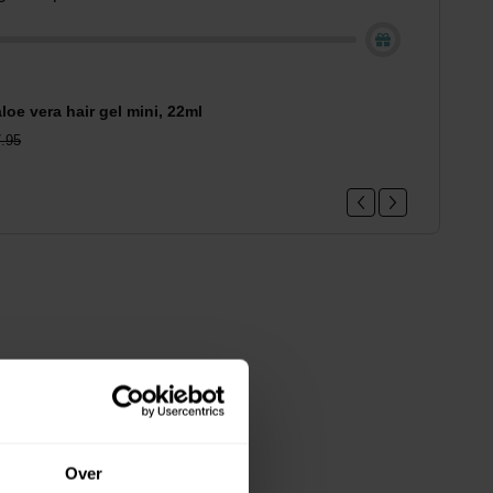
loe vera hair gel mini, 22ml
.95
Over