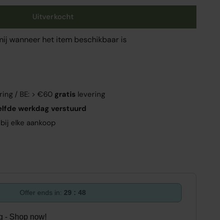
Uitverkocht
mij wanneer het item beschikbaar is
ring / BE: > €60
gratis
levering
elfde werkdag verstuurd
bij elke aankoop
Offer ends in:
29 : 47
ing - Shop now!