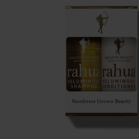
Make-up
Welzijn
Merken
Sale