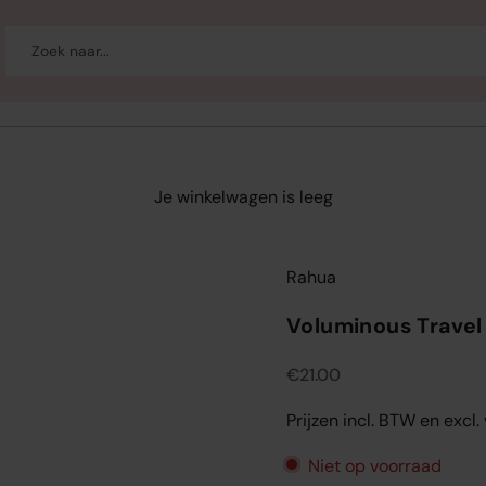
-up
Welzijn
Merken
Sale
Je winkelwagen is leeg
Rahua
Voluminous Travel
Aanbiedingsprijs
€21.00
Prijzen incl. BTW en excl
Niet op voorraad