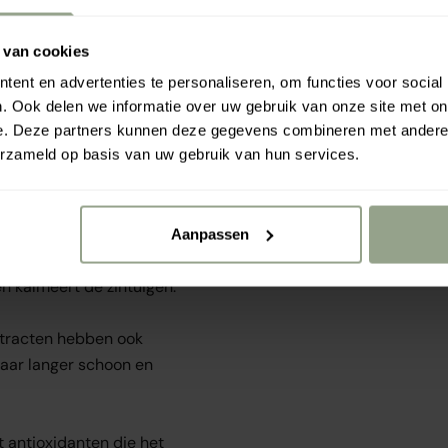
 van cookies
ent en advertenties te personaliseren, om functies voor social
. Ook delen we informatie over uw gebruik van onze site met on
 de olie van deze
e. Deze partners kunnen deze gegevens combineren met andere i
erzameld op basis van uw gebruik van hun services.
et versterkt zwakke,
el en de hoofdhuid, en de
de haarschacht,
rdt verlengd.
Aanpassen
 kalmeert de zintuigen.
xtracten hebben ook
aar langer schoon en
t antioxidanten die het