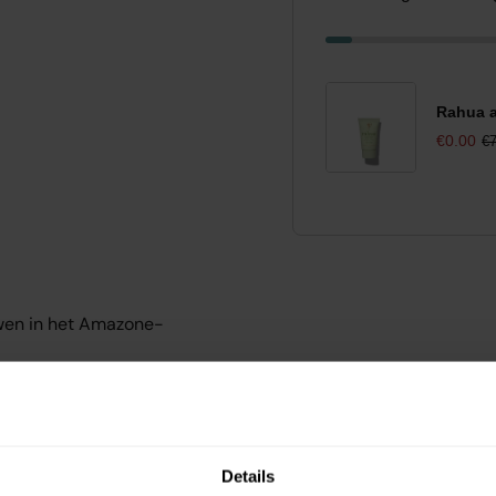
Rahua a
€0.00
€7
wen in het Amazone-
rediënten.
aakt het haar glanzend,
Details