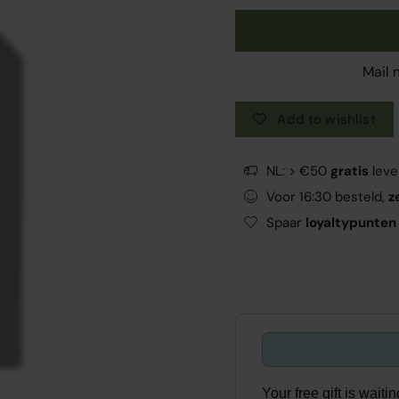
Mail 
Add to wishlist
NL: > €50
gratis
leve
Voor 16:30 besteld,
z
Spaar
loyaltypunten
Your free gift is wait