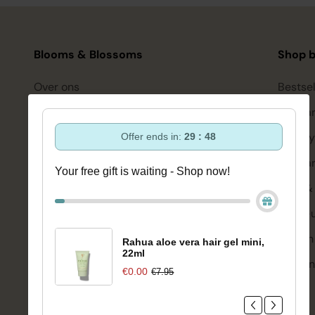
Blooms & Blossoms
Shop b
Over ons
Bestsel
Ondersteuning en advies via:
Hairca
088-6063800
Hairsty
Offer ends in:
29 : 47
ma-vr 08:30 - 16:45 uur
hello@bloomsandblossoms.eu
Skinca
Your free gift is waiting - Shop now!
Of via ons
contactformulier
Bath &
Make-
Pakket niet ontvangen?
Vul dit formulier in.
Welzijn
Rahua aloe vera hair gel mini,
22ml
Merken
€0.00
€7.95
Sale