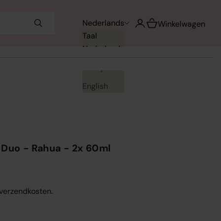
Winkelwagen opene
Nederlands
Accountpagina openen
Winkelwagen
Taal
Nederlands
Français
English
 Duo - Rahua - 2x 60ml
. verzendkosten.