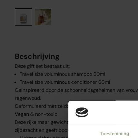
Beschrijving
Deze gift set bestaat uit:
Travel size voluminous shampoo 60ml
Travel size voluminous conditioner 60ml
Geïnspireerd door de schoonheidsgeheimen van vrou
regenwoud.
Geformuleerd met zeldzame, duurzaam ingekochte ing
Vegan & non-toxic
Deze rijke maar gewichtloze shampoo en conditioner m
zijdezacht en geeft body, souplesse en volume.
Toestemming