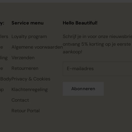
y:
Service menu
Hello Beautiful!
lers
Loyalty program
Schrijf je in voor onze nieuwsbri
ontvang 5% korting op je eerste
re
Algemene voorwaarden
aankoop!
ling
Verzenden
re
Retourneren
 Body
Privacy & Cookies
Abonneren
up
Klachtenregeling
Contact
Rahua classic conditioner mini,
Rahua color full shampoo mini,
Rahua classic shampoo mini,
22ml
22ml
22ml
Retour Portal
€0.00
€0.00
€0.00
€7.95
€7.95
€7.95