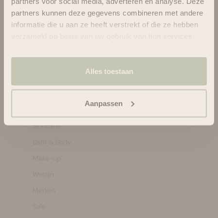
partners voor social media, adverteren en analyse. Deze
Of via ons
contactformulier
partners kunnen deze gegevens combineren met andere
informatie die u aan ze heeft verstrekt of die ze hebben
Pakket niet ontvangen?
Vul dit formulier in.
verzameld op basis van uw gebruik van hun services.
Shop by:
Alles toestaan
Bestsellers
Haircare
Aanpassen
Hairstyling
Skincare
Bath & Body
Make-up
Welzijn
Merken
Sale