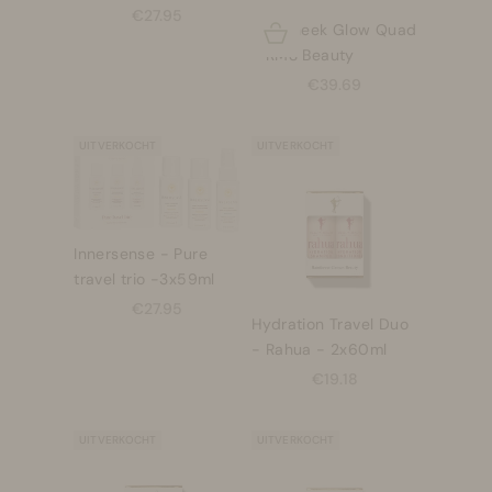
Aanbiedingsprijs
€27.95
Lip2cheek Glow Quad
Opties kiezen
- RMS Beauty
Aanbiedingsprijs
€39.69
UITVERKOCHT
UITVERKOCHT
Innersense - Pure
travel trio -3x59ml
Aanbiedingsprijs
€27.95
Hydration Travel Duo
- Rahua - 2x60ml
Aanbiedingsprijs
€19.18
UITVERKOCHT
UITVERKOCHT