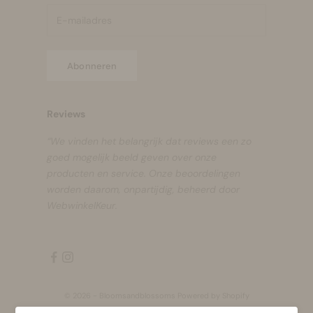
Abonneren
Reviews
“We vinden het belangrijk dat reviews een zo
goed mogelijk beeld geven over onze
producten en service. Onze beoordelingen
worden daarom, onpartijdig, beheerd door
WebwinkelKeur.
© 2026 - Bloomsandblossoms Powered by Shopify