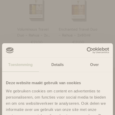
Voluminous Travel
Enchanted Travel Duo
Duo - Rahua - 2x
- Rahua - 2x60ml
60ml
Aanbiedingsprijs
Aanbiedingsprijs
€21.00
€21.00
Ontdek onze selectie van Moederdag gifts!
Toestemming
Details
Over
Blooms & Blossoms
Deze website maakt gebruik van cookies
Over ons
We gebruiken cookies om content en advertenties te
Ondersteuning en advies via:
personaliseren, om functies voor social media te bieden
088-6063800
en om ons websiteverkeer te analyseren. Ook delen we
ma-vr 08:30 - 16:45 uur
informatie over uw gebruik van onze site met onze
hello@bloomsandblossoms.eu