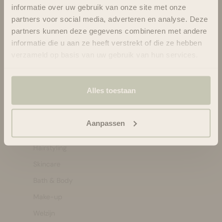
informatie over uw gebruik van onze site met onze
088-6063800
partners voor social media, adverteren en analyse. Deze
ma-vr 08:30 - 16:45 uur
partners kunnen deze gegevens combineren met andere
hello@bloomsandblossoms.eu
informatie die u aan ze heeft verstrekt of die ze hebben
Of via ons
contactformulier
verzameld op basis van uw gebruik van hun services.
Pakket niet ontvangen?
Vul dit formulier in.
Alles toestaan
Shop by:
Bestsellers
Aanpassen
Haircare
Hairstyling
Skincare
Bath & Body
Make-up
Welzijn