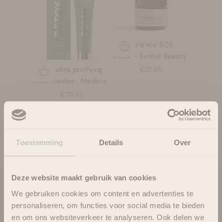
True Balance SOS
Opties kiezen
mask - Evolve Beauty
Aanbiedingsprijs
€21.95
Detox ultra purifying
Opties kiezen
mud masker- Madara
Aanbiedingsprijs
€20.81
Wil je je huid een oppepper geven, dan kun je
dit doen met een skin detox.
Deze producten kunnen je hierbij alvast helpen!
Toestemming
Details
Over
Deze website maakt gebruik van cookies
Blooms & Blossoms
We gebruiken cookies om content en advertenties te
personaliseren, om functies voor social media te bieden
Over ons
en om ons websiteverkeer te analyseren. Ook delen we
Ondersteuning en advies via: