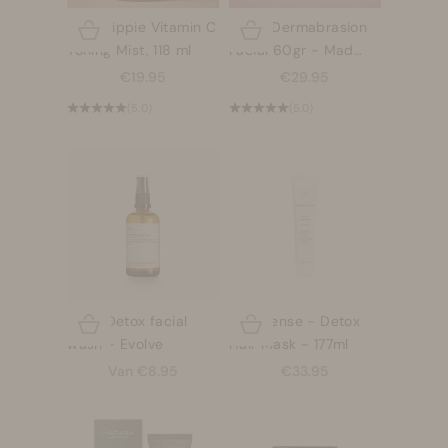
Mad Hippie Vitamin C
Micro Dermabrasion
Opties kiezen
Opties kiezen
Toning Mist, 118 ml
Facial 60gr - Mad
Hippie
Aanbiedingsprijs
Aanbiedingsprijs
€19.95
€29.95
(5.0)
(5.0)
Daily Detox facial
Innersense - Detox
Opties kiezen
Opties kiezen
wash - Evolve
Hair Mask - 177ml
Aanbiedingsprijs
Aanbiedingsprijs
Van €8.95
€33.95