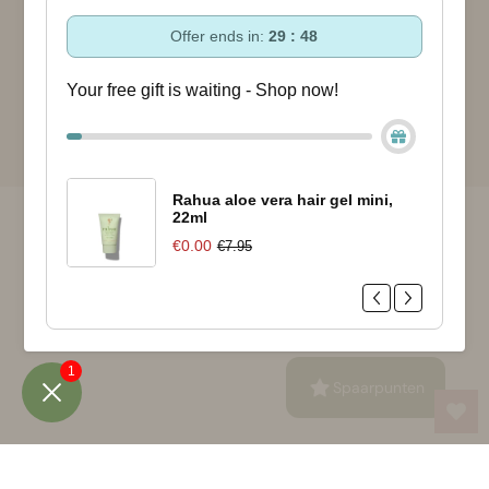
Offer ends in:
29 : 47
© 2026 - Bloomsandblossoms Commerce électronique propulsé par Shopify
Your free gift is waiting - Shop now!
Rahua aloe vera hair gel mini,
22ml
€0.00
€7.95
1
Spaarpunten