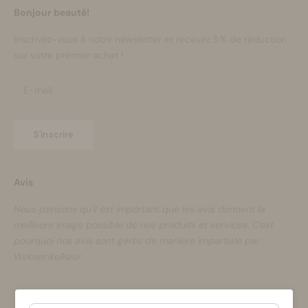
Bonjour beauté!
Inscrivez-vous à notre newsletter et recevez 5% de réduction
sur votre premier achat !
S'inscrire
Avis
Nous pensons qu'il est important que les avis donnent la
meilleure image possible de nos produits et services. C'est
pourquoi nos avis sont gérés de manière impartiale par
WebwinkelKeur.