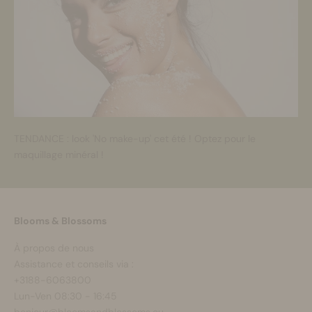
TENDANCE : look 'No make-up' cet été ! Optez pour le
maquillage minéral !
Blooms & Blossoms
À propos de nous
Assistance et conseils via :
+3188-6063800
Lun-Ven 08:30 - 16:45