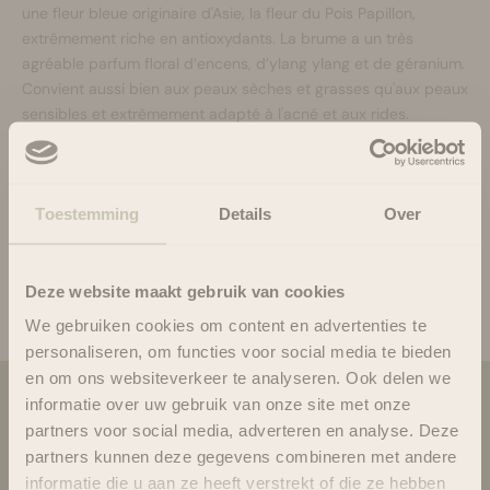
une fleur bleue originaire d'Asie, la fleur du Pois Papillon,
extrêmement riche en antioxydants. La brume a un très
agréable parfum floral d’encens, d’ylang ylang et de géranium.
Convient aussi bien aux peaux sèches et grasses qu'aux peaux
sensibles et extrêmement adapté à l'acné et aux rides.
J'utilise cette brume aussi bien le matin que le soir après le
nettoyage et souvent pendant la journée lorsque j'ai besoin
d'un coup de boost.
Toestemming
Details
Over
Curieux? Profitez de 10% de réduction sur toute la gamme
Malaya Organics avec le code 'MALAYA'.
Deze website maakt gebruik van cookies
Ecrit par Bloomsandblossoms Admin
We gebruiken cookies om content en advertenties te
personaliseren, om functies voor social media te bieden
en om ons websiteverkeer te analyseren. Ook delen we
informatie over uw gebruik van onze site met onze
Plus de blogs
partners voor social media, adverteren en analyse. Deze
partners kunnen deze gegevens combineren met andere
informatie die u aan ze heeft verstrekt of die ze hebben