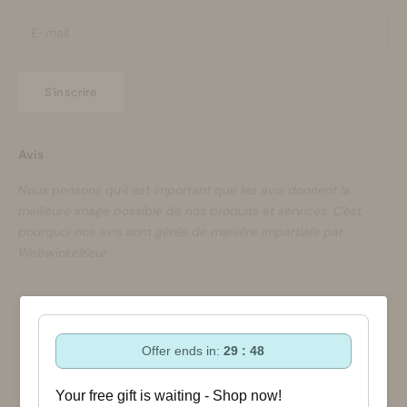
S'inscrire
Avis
Nous pensons qu'il est important que les avis donnent la
meilleure image possible de nos produits et services. C'est
pourquoi nos avis sont gérés de manière impartiale par
WebwinkelKeur.
Offer ends in:
29 : 47
© 2026 - Bloomsandblossoms Commerce électronique propulsé par Shopify
Your free gift is waiting - Shop now!