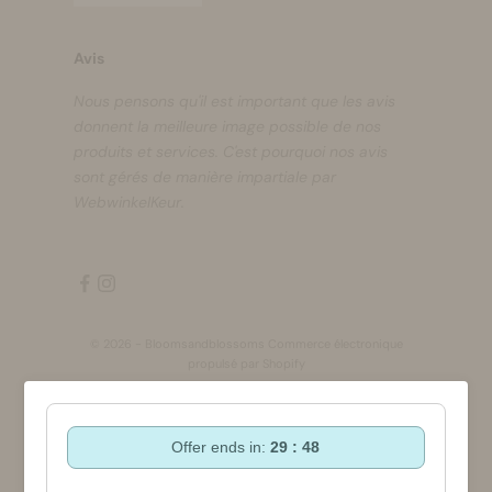
Avis
Nous pensons qu'il est important que les avis
donnent la meilleure image possible de nos
produits et services. C'est pourquoi nos avis
sont gérés de manière impartiale par
WebwinkelKeur.
© 2026 - Bloomsandblossoms Commerce électronique
propulsé par Shopify
Offer ends in:
29 : 47