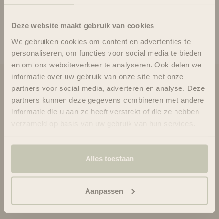
Innersense
Color Trio pack -
Choisir les options
Choisir les options
Deze website maakt gebruik van cookies
Combideal - Trio
Innersense
Hydratant - coffret
Prix de vente
Prix normal
Prix de vente
Prix normal
€86.40
€96.00
€75.84
€96.00
We gebruiken cookies om content en advertenties te
personaliseren, om functies voor social media te bieden
en om ons websiteverkeer te analyseren. Ook delen we
informatie over uw gebruik van onze site met onze
Blooms & Blossoms
partners voor social media, adverteren en analyse. Deze
partners kunnen deze gegevens combineren met andere
À propos de nous
informatie die u aan ze heeft verstrekt of die ze hebben
Assistance et conseils via :
verzameld op basis van uw gebruik van hun services.
+3188-6063800
Lun-Ven 08:30 - 16:45
bonjour@bloomsandblossoms.eu
Alles toestaan
Ou via notre
formulaire de contact
Vous n'avez pas reçu le colis ?
Veuillez remplir ce
Aanpassen
formulaire.