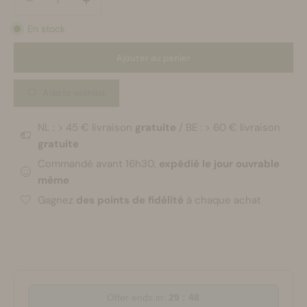
En stock
Ajouter au panier
Add to wishlist
NL : > 45 € livraison
gratuite
/ BE : > 60 € livraison
gratuite
Commandé avant 16h30,
expédié le jour ouvrable
même
Gagnez
des points de fidélité
à chaque achat
Offer ends in:
29 : 47