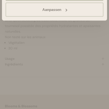
épinards.
Extrait de pépins de raisin :
puissant antioxydant naturel
Aanpassen
Huile de graines de tournesol :
Riche en vitamines A, D et E,
ainsi qu'en acides gras essentiels, l'huile de graines de
tournesol possède des propriétés hydratantes et apaisantes
naturelles.
Non testé sur les animaux
Végétalien
30 ml
Usage
Ingrédients
Blooms & Blossoms