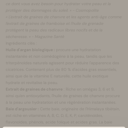
ce dont vous avez besoin pour hydrater votre peau et la
protéger des dommages du soleil. » - Cosmopolite
« L'extrait de graines de chanvre et les agents anti-âge comme
l'extrait de graines de framboise et l'huile de grenade
protègent la peau des radicaux libres nocifs et de la
sécheresse. » - Magazine Santé
Ingrédients clés :
Huile d'argan biologique :
procure une hydratation
instantanée et non comédogène à la peau, tandis que les
triterpénoïdes naturels agissent pour réduire l'apparence des
cicatrices. Contenant plus de 80 % d'acides gras essentiels,
ainsi que de la vitamine E naturelle, cette huile exotique
hydrate et revitalise la peau.
Extrait de graines de chanvre
: Riche en omégas 3, 6 et 9,
ainsi qu'en antioxydants, l'huile de graines de chanvre procure
à la peau une hydratation et une régénération instantanées.
Baie d'argousier :
Cette baie, originaire de l'Himalaya tibétain,
est riche en vitamines A, B, C, D, E, K, P, caroténoïdes,
flavonoïdes, phénols, acide folique et acides gras. La baie