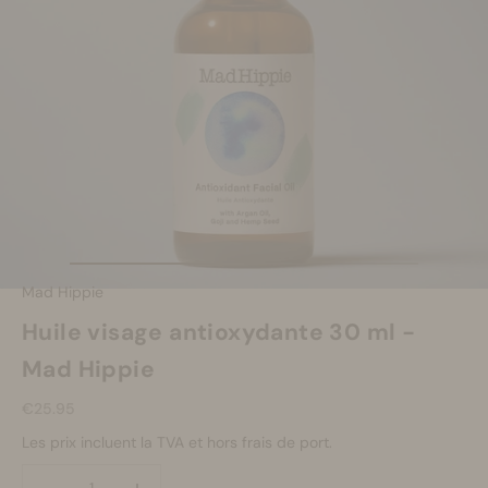
Se maquiller
Bien-être
Marques
Vente
Aller à l'élément 1
Aller à l'élément 2
Mad Hippie
Huile visage antioxydante 30 ml -
Mad Hippie
Prix de vente
€25.95
Les prix incluent la TVA et hors frais de port.
Diminuer la quantité
Diminuer la quantité