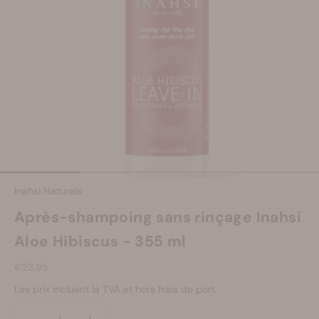
Se maquiller
Bien-être
Marques
Vente
Aller à l'élément 1
Aller à l'élément 2
Aller à l'élément 3
Aller à l'élément 4
Inahsi Naturals
Après-shampoing sans rinçage Inahsi
Aloe Hibiscus - 355 ml
Prix de vente
€23.95
Les prix incluent la TVA et hors frais de port.
Diminuer la quantité
Diminuer la quantité