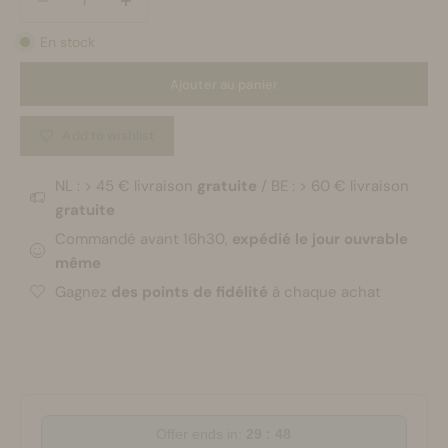
En stock
Ajouter au panier
Add to wishlist
NL : > 45 € livraison
gratuite
/ BE : > 60 € livraison
gratuite
Commandé avant 16h30,
expédié le jour ouvrable
même
Gagnez
des points de fidélité
à chaque achat
Offer ends in:
29 : 47