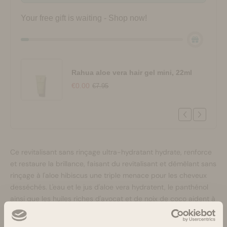
Your free gift is waiting - Shop now!
Rahua aloe vera hair gel mini, 22ml
€0.00
€7.95
Ce revitalisant sans rinçage ultra-hydratant hydrate, renforce
et restaure la brillance, faisant du revitalisant et démêlant sans
rinçage à l'aloe hibiscus une triple menace pour les cheveux
desséchés. L'eau et le jus d'aloe vera hydratent, le panthénol
ainsi que les huiles riches d'avocat et de noix de coco aident à
renforcer les cheveux, tandis que le mélange d'herbes
ayurvédiques d'hibiscus et de racine de guimauve non