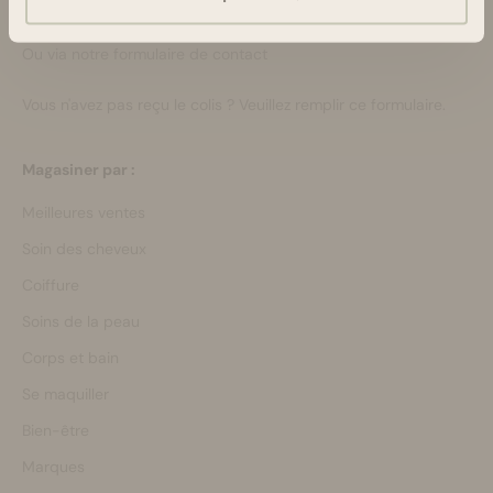
Lun-Ven 08:30 - 16:45
bonjour@bloomsandblossoms.eu
Ou via notre
formulaire de contact
Vous n'avez pas reçu le colis ?
Veuillez remplir ce formulaire.
Magasiner par :
Meilleures ventes
Soin des cheveux
Coiffure
Soins de la peau
Corps et bain
Se maquiller
Bien-être
Marques