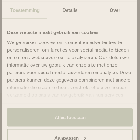
seulement permet de glisser sur les nœuds embêtants, mais ils
Toestemming
Details
Over
aident à rendre les cheveux doux, lisses et élégants. Convient
aux boucles ondulées, bouclées et crépues.
Deze website maakt gebruik van cookies
We gebruiken cookies om content en advertenties te
Usage
personaliseren, om functies voor social media te bieden
Ingrédients
en om ons websiteverkeer te analyseren. Ook delen we
informatie over uw gebruik van onze site met onze
partners voor social media, adverteren en analyse. Deze
partners kunnen deze gegevens combineren met andere
informatie die u aan ze heeft verstrekt of die ze hebben
verzameld op basis van uw gebruik van hun services.
Blooms & Blossoms
Alles toestaan
À propos de nous
Assistance et conseils via :
+3188-6063800
Aanpassen