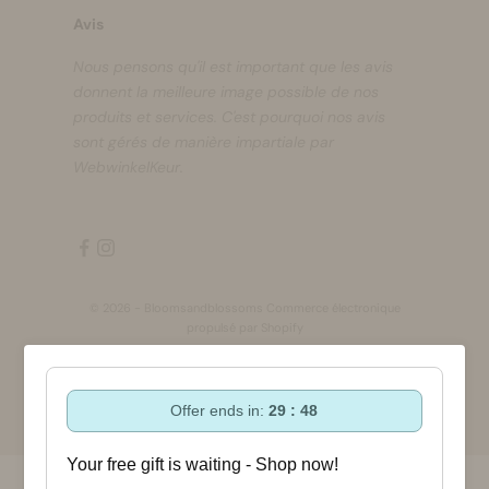
Avis
Nous pensons qu'il est important que les avis
donnent la meilleure image possible de nos
produits et services. C'est pourquoi nos avis
sont gérés de manière impartiale par
WebwinkelKeur.
© 2026 - Bloomsandblossoms Commerce électronique
propulsé par Shopify
Offer ends in:
29 : 48
Your free gift is waiting - Shop now!