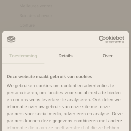
Meilleures ventes
Soin des cheveux
Coiffure
Soins de la peau
Corps et bain
Se maquiller
Toestemming
Details
Over
Bien-être
Marques
Deze website maakt gebruik van cookies
Vente
We gebruiken cookies om content en advertenties te
personaliseren, om functies voor social media te bieden
en om ons websiteverkeer te analyseren. Ook delen we
Menu des services
informatie over uw gebruik van onze site met onze
Programme de fidélité
partners voor social media, adverteren en analyse. Deze
partners kunnen deze gegevens combineren met andere
Termes et conditions
informatie die u aan ze heeft verstrekt of die ze hebben
Envoyer