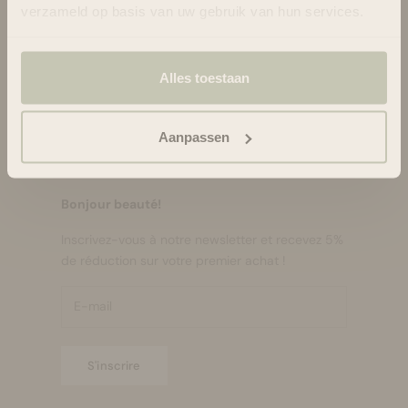
verzameld op basis van uw gebruik van hun services.
Retour
Confidentialité et cookies
Alles toestaan
Procédure de réclamation
Contact
Aanpassen
Retour Portal
Bonjour beauté!
Inscrivez-vous à notre newsletter et recevez 5%
de réduction sur votre premier achat !
S'inscrire