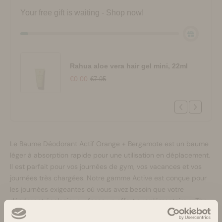
Your free gift is waiting - Shop now!
Rahua aloe vera hair gel mini, 22ml
€0.00
€7.95
Le Baume Déodorant Actif Orange + Bergamote est un baume
léger à absorption rapide pour une utilisation en déplacement.
Il est parfait pour vos journées de gym, vos vacances et vos
journées très chargées. Notre gamme Active est conçue pour
les journées exigeantes où vous avez besoin que votre
déodorant écologique « fasse un effort supplémentaire ».
The
Natural Deodorant Co. a tout pour vous, peu importe la façon