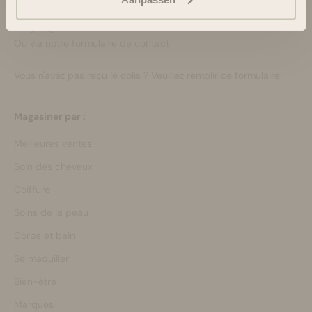
Lun-Ven 08:30 - 16:45
bonjour@bloomsandblossoms.eu
Ou via notre
formulaire de contact
Vous n'avez pas reçu le colis ?
Veuillez remplir ce formulaire.
Magasiner par :
Meilleures ventes
Soin des cheveux
Coiffure
Soins de la peau
Corps et bain
Se maquiller
Bien-être
Marques