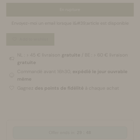
En rupture
Envoyez-moi un email lorsque l&#39;article est disponible
Add to wishlist
NL : > 45 € livraison
gratuite
/ BE : > 60 € livraison
gratuite
Commandé avant 16h30,
expédié le jour ouvrable
même
Gagnez
des points de fidélité
à chaque achat
Offer ends in:
29 : 48