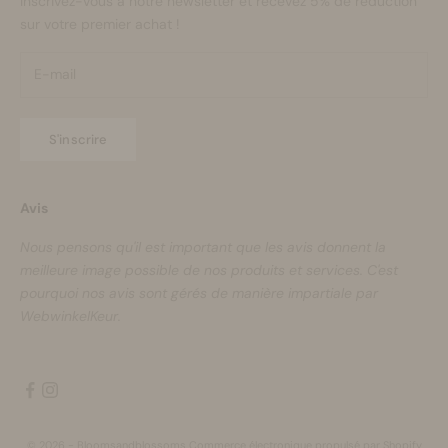
Inscrivez-vous à notre newsletter et recevez 5% de réduction
sur votre premier achat !
S'inscrire
Avis
Nous pensons qu'il est important que les avis donnent la
meilleure image possible de nos produits et services. C'est
pourquoi nos avis sont gérés de manière impartiale par
WebwinkelKeur.
© 2026 - Bloomsandblossoms Commerce électronique propulsé par Shopify