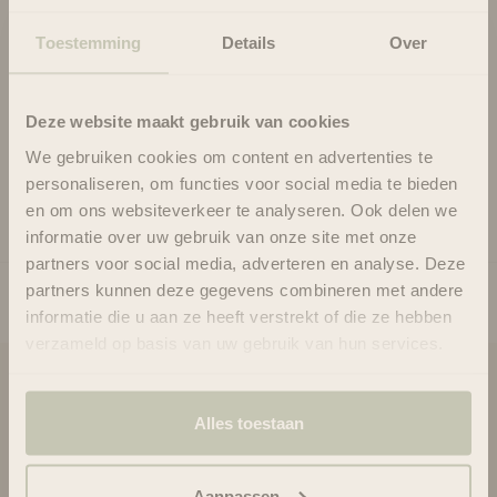
dont vous transpirez !
L'orange ensoleillée et la bergamote exaltante se mélangent
Toestemming
Details
Over
parfaitement pour créer un parfum sophistiqué sans effort,
même pour les personnes les plus actives, qui peuvent profiter
de leur journée. Ce n’est pas n’importe quel déodorant ; c'est
Deze website maakt gebruik van cookies
une célébration infusée d'agrumes pour vos sens !
We gebruiken cookies om content en advertenties te
Usage
personaliseren, om functies voor social media te bieden
Ingrédients
en om ons websiteverkeer te analyseren. Ook delen we
informatie over uw gebruik van onze site met onze
partners voor social media, adverteren en analyse. Deze
partners kunnen deze gegevens combineren met andere
informatie die u aan ze heeft verstrekt of die ze hebben
verzameld op basis van uw gebruik van hun services.
Blooms & Blossoms
Alles toestaan
À propos de nous
Assistance et conseils via :
+3188-6063800
Aanpassen