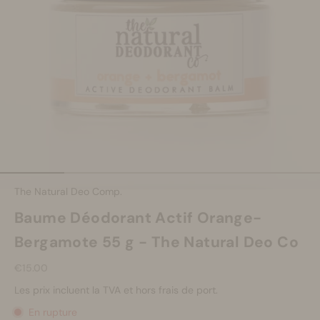
Se maquiller
Bien-être
Marques
Vente
Aller à l'élément 1
Aller à l'élément 2
Aller à l'élément 3
Aller à l'élément 4
Aller à l'éléme
The Natural Deo Comp.
Baume Déodorant Actif Orange-
Bergamote 55 g - The Natural Deo Co
Prix de vente
€15.00
Les prix incluent la TVA et hors frais de port.
En rupture