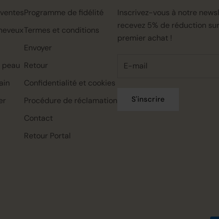
 ventes
Programme de fidélité
Inscrivez-vous à notre newsl
recevez 5% de réduction sur
heveux
Termes et conditions
premier achat !
Envoyer
a peau
Retour
ain
Confidentialité et cookies
S'inscrire
er
Procédure de réclamation
Contact
Rahua classic conditioner mini,
Rahua color full shampoo mini,
Rahua classic shampoo mini,
22ml
22ml
22ml
Retour Portal
€0.00
€0.00
€0.00
€7.95
€7.95
€7.95