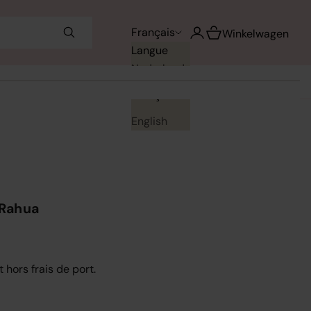
Voir le panier
Français
Ouvrir le compte utilisa
Winkelwagen
Langue
Nederlands
Français
English
 Rahua
t hors frais de port.
uantité