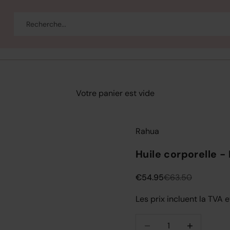
eau
Corps et bain
Se maquiller
Bien-être
Marques
Vente
Votre panier est vide
Rahua
Huile corporelle -
Prix de vente
Prix normal
€54.95
€63.50
Les prix incluent la TVA e
Diminuer la quantité
Diminuer la q