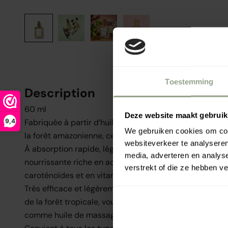
Toestemming
Description
60 ml
Deze website maakt gebruik
9,4
Fabriquée à partir d’huiles végétales Symbiotic® soig
We gebruiken cookies om cont
la forêt amazonienne, cette brume délicate est étonn
websiteverkeer te analyseren
À absorption rapide, légère et hydratante, cette huile 
media, adverteren en analys
nourrissante riche en acides gras oméga-3 et oméga-9
verstrekt of die ze hebben v
caroténoïdes et en vitamines C et E, hydrate la peau e
Très efficace et légèrement parfumée avec des ingréd
de la forêt tropicale, vous pouvez également utiliser l'
comme huile de massage pour une peau radieuse et sa