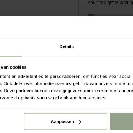
Your free gift is wait
Rahua a
€0.00
€7
Details
 van cookies
neusement cultivées dans
ent en advertenties te personaliseren, om functies voor social
amment puissante.
. Ook delen we informatie over uw gebruik van onze site met on
réparatrice et
e. Deze partners kunnen deze gegevens combineren met andere i
, en antioxydants, en
erzameld op basis van uw gebruik van hun services.
n profondeur.
ients botaniques naturels
huile corporelle Rahua®
Aanpassen
ine.