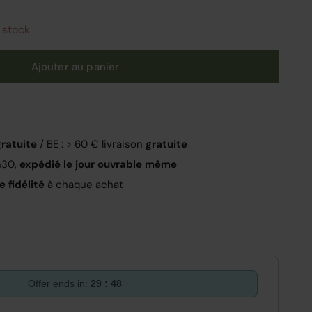
 stock
Ajouter au panier
gratuite
/ BE : > 60 € livraison
gratuite
h30,
expédié le jour ouvrable même
 fidélité
à chaque achat
Offer ends in:
29 : 47