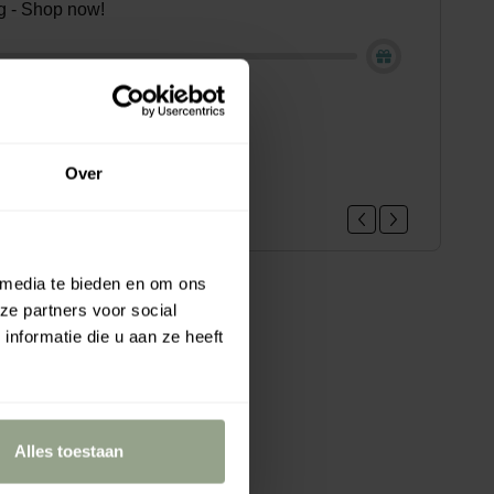
ing - Shop now!
loe vera hair gel mini, 22ml
.95
Over
 media te bieden en om ons
ze partners voor social
nformatie die u aan ze heeft
Alles toestaan