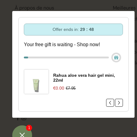
À propos de nous
Meilleures
Assistance et conseils via :
Soin des c
+3188-6063800
Coiffure
Offer ends in:
29 : 47
Lun-Ven 08:30 - 16:45
bonjour@bloomsandblossoms.eu
Soins de l
Your free gift is waiting - Shop now!
Ou via notre
formulaire de contact
Corps et b
Se maquill
Vous n'avez pas reçu le colis ?
Veuillez
remplir ce formulaire.
Bien-être
Rahua aloe vera hair gel mini,
22ml
Marques
€0.00
€7.95
Vente
1