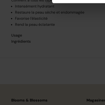
Convient à tous les types de peau.
Intensément hydratant
Restaure la peau sèche et endommagée
Favorise l'élasticité
Rend la peau éclatante
Usage
Ingrédients
Blooms & Blossoms
Magasiner