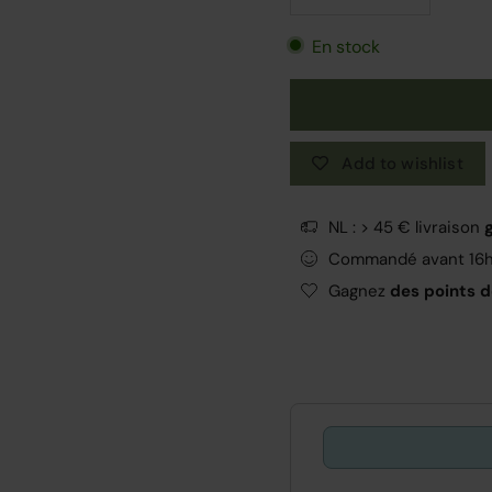
En stock
Add to wishlist
NL : > 45 € livraison
Commandé avant 16
Gagnez
des points de