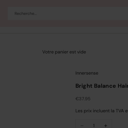
eau
Corps et bain
Se maquiller
Bien-être
Marques
Vente
Votre panier est vide
Innersense
Bright Balance Ha
Prix de vente
€37.95
Les prix incluent la TVA e
Diminuer la quantité
Diminuer la q