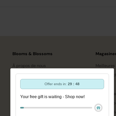
Blooms & Blossoms
Magasiner
À propos de nous
Meilleures
Assistance et conseils via :
Soin des c
+3188-6063800
Coiffure
Offer ends in:
29 : 47
Lun-Ven 08:30 - 16:45
bonjour@bloomsandblossoms.eu
Soins de l
Your free gift is waiting - Shop now!
Ou via notre
formulaire de contact
Corps et b
Se maquill
Vous n'avez pas reçu le colis ?
Veuillez