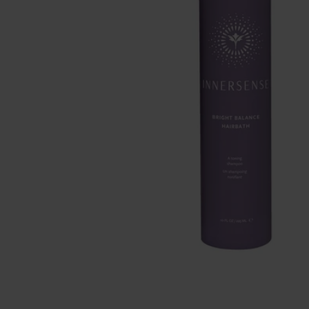
Se maquiller
Bien-être
Marques
Vente