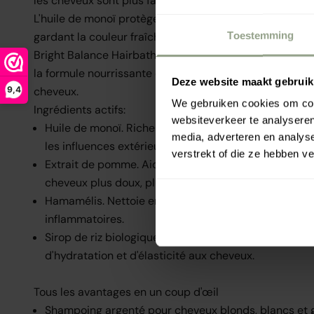
les cheveux sont plus faciles à coiffer.
L'huile de monoï protège les cheveux contre les influe
Toestemming
gardant la couleur fraîche plus longtemps.
Bright Balance Hairbath fonctionne mieux sur les cheve
la formule nourrissante et végétalienne convient à tous
Deze website maakt gebruik
9,4
cheveux.
We gebruiken cookies om cont
Ingrédients actifs:
websiteverkeer te analyseren
Huile de monoï. Riche en vitamine E. Hydrate les ch
media, adverteren en analys
les influences extérieures, telles que la chaleur et le
verstrekt of die ze hebben v
Extrait de pomme. Aide à attirer et à retenir l'humidi
cheveux plus doux, plus lisses et plus sains.
Hamamélis. Nettoie en douceur et possède des prop
inflammatoires.
Sirop de riz biologique. Plein d'acides aminés, qui a
d'hydratation et d'élasticité aux cheveux.
Tous les avantages en un coup d'œil
Shampoing argenté pour cheveux blonds, blancs et g