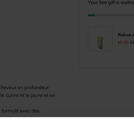
Your free gift is wait
Rahua a
€0.00
€7
 cheveux en profondeur
e cuivre et le jaune et en
t formulé avec des
 pomme et de riz pour
 apparence plus saine et