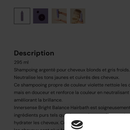
Description
295 ml
Shampoing argenté pour cheveux blonds et gris froids.
Neutralise les tons jaunes et cuivrés des cheveux.
Ce shampooing propre de couleur violette nettoie les
mais en douceur et renforce la couleur en neutralisant l
améliorant la brillance.
Innersense Bright Balance Hairbath est soigneusemen
ingrédients purs tels que des extraits nourrissants de
hydrater les cheveux. Cela donne à chaque coupe une