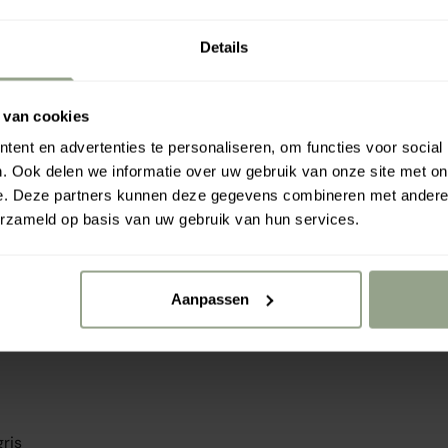
nces extérieures nocives,
Details
ux blonds et gris, mais
 les types et textures de
 van cookies
ent en advertenties te personaliseren, om functies voor social
. Ook delen we informatie over uw gebruik van onze site met on
eveux et protège contre
e. Deze partners kunnen deze gegevens combineren met andere i
s rayons UV.
erzameld op basis van uw gebruik van hun services.
té, vous laissant des
riétés anti-
Aanpassen
pportent plus
ris