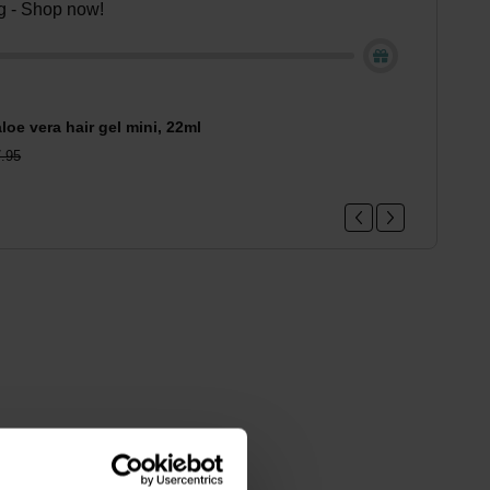
ing - Shop now!
loe vera hair gel mini, 22ml
.95