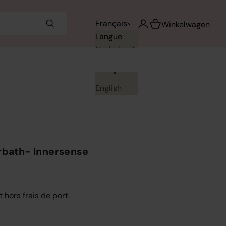
Voir le panier
Français
Ouvrir le compte utilisa
Winkelwagen
Langue
Nederlands
Français
English
irbath- Innersense
t hors frais de port.
uantité