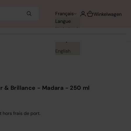
Voir le panier
Français
Ouvrir le compte utilisa
Winkelwagen
Langue
Nederlands
Français
English
 & Brillance - Madara - 250 ml
t hors frais de port.
uantité