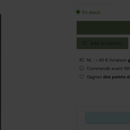
En stock
Add to wishlist
NL : > 45 € livraison
Commandé avant 16
Gagnez
des points de