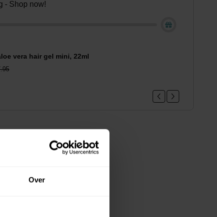
ing - Shop now!
loe vera hair gel mini, 22ml
.95
Over