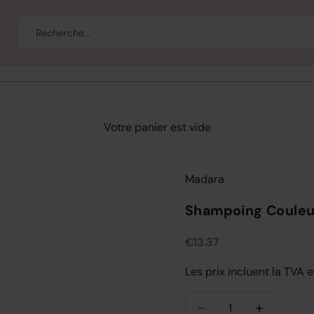
eau
Corps et bain
Se maquiller
Bien-être
Marques
Vente
Votre panier est vide
Madara
Shampoing Couleur
Prix de vente
€13.37
Les prix incluent la TVA e
Diminuer la quantité
Diminuer la q