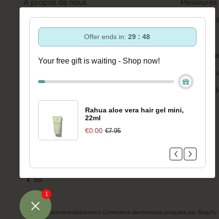
À propos de nous
Meilleures
Assistance et conseils via :
Soin des c
+3188-6063800
Coiffure
Offer ends in:
29 : 47
Lun-Ven 08:30 - 16:45
bonjour@bloomsandblossoms.eu
Soins de l
Your free gift is waiting - Shop now!
Ou via notre
formulaire de contact
Corps et b
Se maquill
Vous n'avez pas reçu le colis ?
Veuillez
remplir ce formulaire.
Bien-être
Rahua aloe vera hair gel mini,
22ml
Marques
€0.00
€7.95
Vente
1
© 2026 - Bloomsandblossoms Commerce électronique propulsé par Shopify