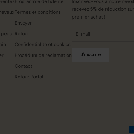
 ventes
Programme de fidélité
Inscrivez-vous à notre newsl
recevez 5% de réduction sur
heveux
Termes et conditions
premier achat !
Envoyer
a peau
Retour
ain
Confidentialité et cookies
S'inscrire
er
Procédure de réclamation
Contact
Rahua classic conditioner mini,
Rahua color full shampoo mini,
Rahua classic shampoo mini,
22ml
22ml
22ml
Retour Portal
€0.00
€0.00
€0.00
€7.95
€7.95
€7.95