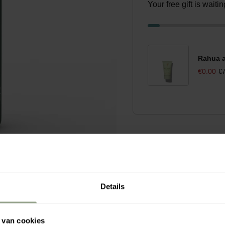
Your free gift is wait
Rahua a
€0.00
€7
Details
 van cookies