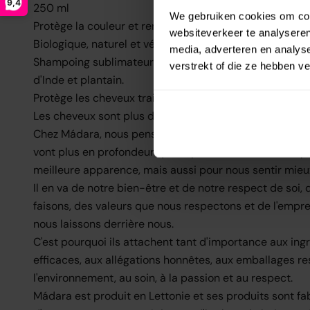
9,4
250 ml
We gebruiken cookies om cont
Protège la couleur et renforce les cheveux.
websiteverkeer te analyseren
Biologique, naturel et végétalien.
media, adverteren en analys
Shampoing sublimateur de couleur enrichi en graines d
verstrekt of die ze hebben v
d'Inde et plantain.
Protège les cheveux traités et/ou colorés et apporte én
Les cheveux sont plus doux et reflètent la lumière vive.
Chez Mádara, nous pensons que les meilleurs soins de 
vont plus en profondeur que la peau. Non seulement p
meilleure apparence, mais aussi pour nous sentir mieu
Il en va de notre bien-être et de notre respect de soi,
faisons, des valeurs que nous respectons et de l'empr
nous laissons derrière nous.
C'est pourquoi ils attachent tant d'importance aux ing
efficaces, aux allégations honnêtes, aux emballages r
l'environnement, au soin, à la passion et au respect.
Mádara est produit en Lettonie et ses produits sont fab