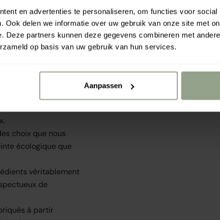
ent en advertenties te personaliseren, om functies voor social
. Ook delen we informatie over uw gebruik van onze site met on
e. Deze partners kunnen deze gegevens combineren met andere i
e lin nordique, marron
erzameld op basis van uw gebruik van hun services.
ergie et brillance.
Aanpassen
la peau sont ceux qui
our nous donner une
x.
 des choix que nous
einte écologique que
rédients véritablement
espectueux de
riqués à partir