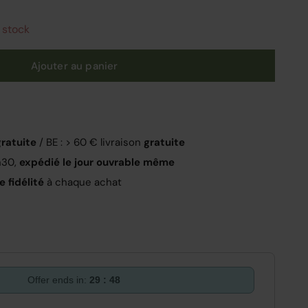
 stock
Ajouter au panier
gratuite
/ BE : > 60 € livraison
gratuite
h30,
expédié le jour ouvrable même
 fidélité
à chaque achat
Offer ends in:
29 : 47