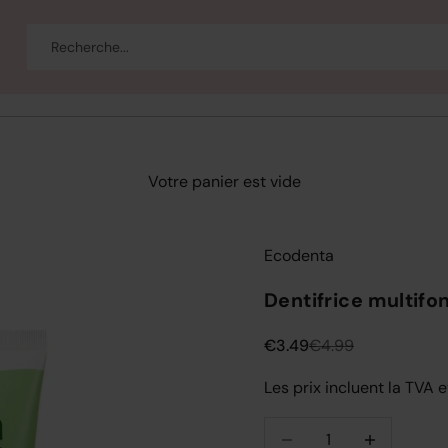
eau
Corps et bain
Se maquiller
Bien-être
Marques
Vente
Votre panier est vide
Ecodenta
Dentifrice multif
Prix de vente
Prix normal
€3.49
€4.99
Les prix incluent la TVA e
Diminuer la quantité
Diminuer la q