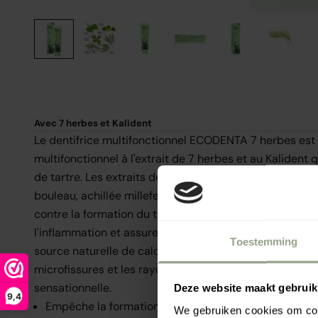
Avec 7 herbes et Kalident
Le dentifrice multifonctionnel ECODENTA 7 herbes est 
multifonctionnel à l'extrait de 7 herbes et au Kalident 
de tartre. Les extraits de 7 herbes soigneusement sélect
bouleau, achillée millefeuille, romarin, sauge et ortie) o
contre la formation du tartre. Le dentifrice protège le
l'inflammation et assure une haleine fraîche. L'ingrédie
Toestemming
source naturelle de calcium, renforce l'émail des dents
microfissures et les rayures de l'émail. Nettoie et rafr
sensationnelle.
Deze website maakt gebruik
9,4
Empêche la formation de tartre
We gebruiken cookies om cont