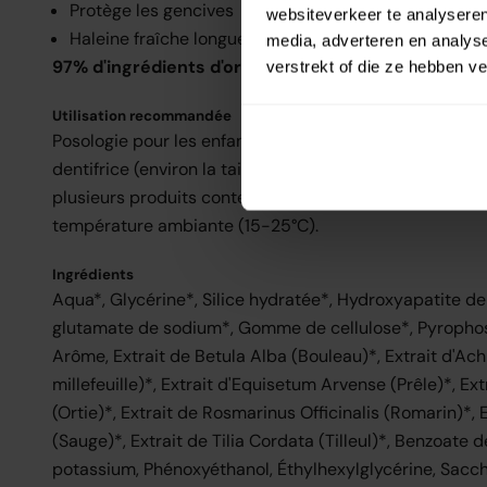
Protège les gencives
websiteverkeer te analyseren
Haleine fraîche longue durée
media, adverteren en analys
97% d'ingrédients d'origine naturelle.
verstrekt of die ze hebben v
Utilisation recommandée
Posologie pour les enfants jusqu'à 6 ans : utiliser une
dentifrice (environ la taille d'un petit pois). Éviter d'av
plusieurs produits contenant du fluor, consultez un de
température ambiante (15-25°C).
Ingrédients
Aqua*, Glycérine*, Silice hydratée*, Hydroxyapatite d
glutamate de sodium*, Gomme de cellulose*, Pyropho
Arôme, Extrait de Betula Alba (Bouleau)*, Extrait d'Achi
millefeuille)*, Extrait d'Equisetum Arvense (Prêle)*, Ext
(Ortie)*, Extrait de Rosmarinus Officinalis (Romarin)*, Ex
(Sauge)*, Extrait de Tilia Cordata (Tilleul)*, Benzoate
potassium, Phénoxyéthanol, Éthylhexylglycérine, Sacch