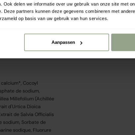
. Ook delen we informatie over uw gebruik van onze site met on
e. Deze partners kunnen deze gegevens combineren met andere i
erzameld op basis van uw gebruik van hun services.
 quantité appropriée de
Aanpassen
aler. Lorsque vous utilisez
ntiste. Conserver à
e calcium*, Cocoyl
sphate de sodium,
llea Millefolium (Achillée
rait d'Urtica Dioica
trait de Salvia Officialis
 de sodium, Sorbate de
arine sodique, Fluorure