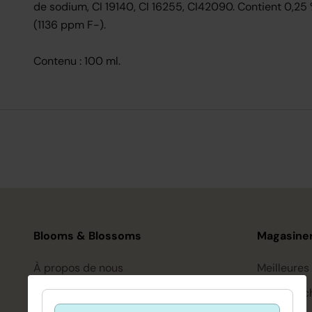
de sodium, CI 19140, CI 16255, CI42090. Contient 0,25
(1136 ppm F-).
Contenu : 100 ml.
Blooms & Blossoms
Magasiner
À propos de nous
Meilleures
Assistance et conseils via :
Soin des c
+3188-6063800