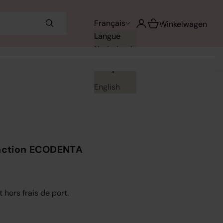
Voir le panier
Français
Ouvrir le compte utilisa
Winkelwagen
Langue
Nederlands
Français
English
onction ECODENTA
t hors frais de port.
uantité