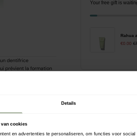
Your free gift is wait
Rahua a
€0.00
€7
un dentifrice
qui prévient la formation
ionnées (tilleul, prêle,
nt un effet préventif
s gencives contre
nt innovant Kalident,
Details
 et prévient les
aîchit de manière
 van cookies
ent en advertenties te personaliseren, om functies voor social