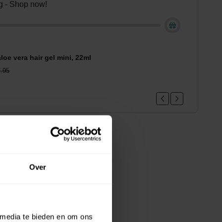
ing - Shop now!
loe vera hair gel mini, 22ml
.95
Over
 media te bieden en om ons