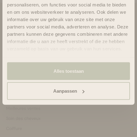
personaliseren, om functies voor social media te bieden
en om ons websiteverkeer te analyseren. Ook delen we
Blooms & Blossoms
informatie over uw gebruik van onze site met onze
partners voor social media, adverteren en analyse. Deze
À propos de nous
partners kunnen deze gegevens combineren met andere
Assistance et conseils via :
informatie die u aan ze heeft verstrekt of die ze hebben
+3188-6063800
verzameld op basis van uw gebruik van hun services.
Lun-Ven 08:30 - 16:45
bonjour@bloomsandblossoms.eu
Ou via notre
formulaire de contact
Alles toestaan
Vous n'avez pas reçu le colis ?
Veuillez remplir ce formulaire.
Aanpassen
Magasiner par :
Meilleures ventes
Soin des cheveux
Coiffure