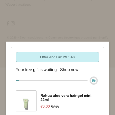
WebwinkelKeur.
© 2026 - Bloomsandblossoms Commerce électronique propulsé par Shopify
Offer ends in:
29 : 48
Your free gift is waiting - Shop now!
Rahua aloe vera hair gel mini,
22ml
€0.00
€7.95