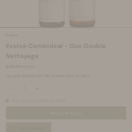
Se maquiller
Bien-être
Aller à l'élément 1
Aller à l'élément 2
Aller à l'élément 3
Evolve
Marques
Evolve Combideal - Duo Double
Nettoyage
Vente
Prix de vente
Prix normal
€39.95
€42.90
Les prix incluent la TVA et hors frais de port.
Diminuer la quantité
Diminuer la quantité
Plus que 3 produits en stock
Ajouter au panier
Add to wishlist