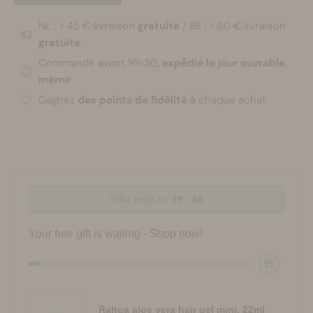
NL : > 45 € livraison
gratuite
/ BE : > 60 € livraison
gratuite
Commandé avant 16h30,
expédié le jour ouvrable
même
Gagnez
des points de fidélité
à chaque achat
Offer ends in:
29 : 48
Your free gift is waiting - Shop now!
Rahua aloe vera hair gel mini, 22ml