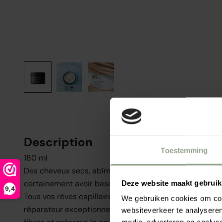
Description
Toestemming
180 ml
Des cheveux secs, abîmés sans vie ? Alors vos cheveu
certainement avoir besoin d’un coup de pouce !
Deze website maakt gebruik
9,4
Tous vos rêves capillaires deviennent réalité avec ce 
We gebruiken cookies om cont
réparateur exceptionnellement profond qui nourrit, p
websiteverkeer te analyseren