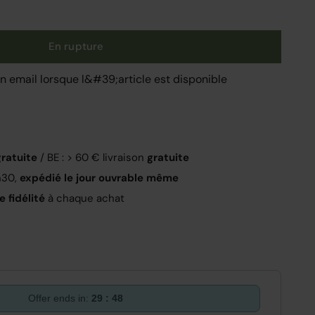
En rupture
 email lorsque l&#39;article est disponible
gratuite
/ BE : > 60 € livraison
gratuite
h30,
expédié le jour ouvrable même
 fidélité
à chaque achat
Offer ends in:
29 : 47