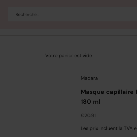
eau
Corps et bain
Se maquiller
Bien-être
Marques
Vente
Votre panier est vide
Madara
Masque capillaire
180 ml
Prix de vente
€20.91
Les prix incluent la TVA e