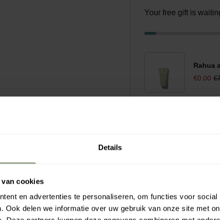
Your free gift is wait
Rahua a
€0.00
€7
Details
x pourraient
 van cookies
masque capillaire
ent en advertenties te personaliseren, om functies voor social
révient les dommages aux
. Ook delen we informatie over uw gebruik van onze site met on