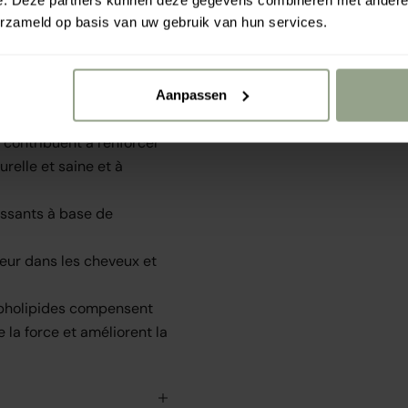
t brillants. Renforce la
e. Deze partners kunnen deze gegevens combineren met andere i
erzameld op basis van uw gebruik van hun services.
aniques et la chaleur.
 des huiles naturelles
ance et de la
s doux au toucher et mieux
Aanpassen
 contribuent à renforcer
urelle et saine et à
issants à base de
deur dans les cheveux et
ospholipides compensent
la force et améliorent la