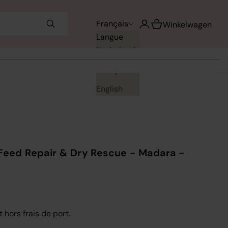
Voir le panier
Français
Ouvrir le compte utilisa
Winkelwagen
Langue
Nederlands
Français
English
 Feed Repair & Dry Rescue - Madara -
t hors frais de port.