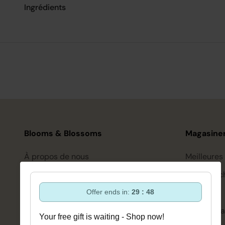
Ingrédients
Blooms & Blossoms
Magasiner
À propos de nous
Meilleures
Assistance et conseils via :
Soin des c
+3188-6063800
Coiffure
Offer ends in:
29 : 47
Lun-Ven 08:30 - 16:45
bonjour@bloomsandblossoms.eu
Soins de l
Your free gift is waiting - Shop now!
Ou via notre
formulaire de contact