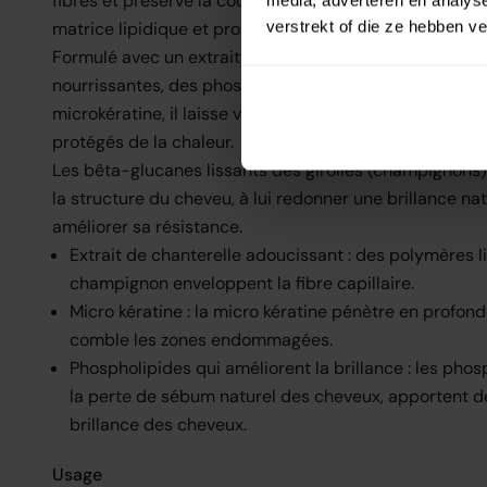
fibres et préserve la couleur pour des cheveux soyeux e
media, adverteren en analys
verstrekt of die ze hebben v
matrice lipidique et protège contre les dommages méc
Formulé avec un extrait unique de chanterelle du Nord,
nourrissantes, des phospholipides rehausseurs de brill
microkératine, il laisse vos cheveux plus brillants, plu
protégés de la chaleur.
Les bêta-glucanes lissants des girolles (champignons)
la structure du cheveu, à lui redonner une brillance nat
améliorer sa résistance.
Extrait de chanterelle adoucissant : des polymères l
champignon enveloppent la fibre capillaire.
Micro kératine : la micro kératine pénètre en profon
comble les zones endommagées.
Phospholipides qui améliorent la brillance : les ph
la perte de sébum naturel des cheveux, apportent de 
brillance des cheveux.
Usage