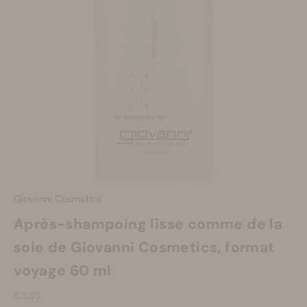
Se maquiller
Bien-être
Marques
Vente
Giovanni Cosmetics
Après-shampoing lisse comme de la
soie de Giovanni Cosmetics, format
voyage 60 ml
Prix de vente
€3.95