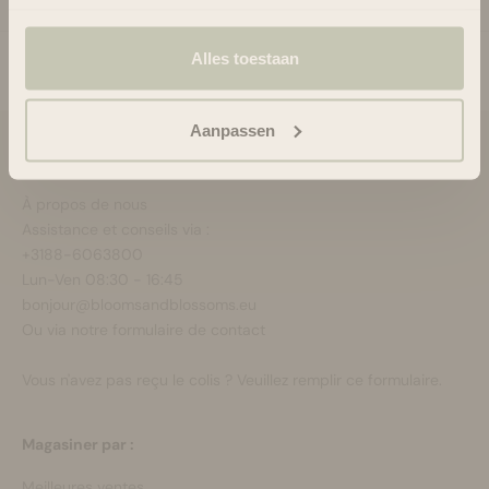
Alles toestaan
Aanpassen
Blooms & Blossoms
À propos de nous
Assistance et conseils via :
+3188-6063800
Lun-Ven 08:30 - 16:45
bonjour@bloomsandblossoms.eu
Ou via notre
formulaire de contact
Vous n'avez pas reçu le colis ?
Veuillez remplir ce formulaire.
Magasiner par :
Meilleures ventes