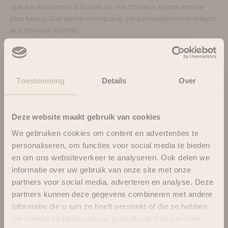
que les mouvements fluides de vos cheveux seront encore
plus beaux. Cet après-shampoing est particulièrement adapté
aux cheveux abîmés.
L'après-shampoing Giovanni Smooth As Silk est enrichi en
extraits de pamplemousse et de pomme. Ces ingrédients
riches en antioxydants apaisent vos cheveux, ajoutent de la
brillance et vous donnent le contrôle de vos boucles soyeuses.
Toestemming
Details
Over
Ce revitalisant agit là où il est nécessaire.
Les ingrédients clés de l'après-shampoing Giovanni Smooth As
Silk sont :
Deze website maakt gebruik van cookies
Protéine de soja hydrolysée (renforce, rend les cheveux plus
We gebruiken cookies om content en advertenties te
élastiques et prévient la casse)
personaliseren, om functies voor social media te bieden
Extraits de fruits (nourrissent, adoucissent, protègent et
en om ons websiteverkeer te analyseren. Ook delen we
ajoutent de la brillance à vos cheveux)
informatie over uw gebruik van onze site met onze
partners voor social media, adverteren en analyse. Deze
partners kunnen deze gegevens combineren met andere
Usage
informatie die u aan ze heeft verstrekt of die ze hebben
Ingrédients
verzameld op basis van uw gebruik van hun services.