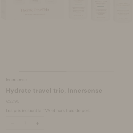
Se maquiller
Bien-être
Marques
Vente
Aller à l'élément 1
Aller à l'élément 2
Innersense
Hydrate travel trio, Innersense
Prix de vente
€27.95
Les prix incluent la TVA et hors frais de port.
Diminuer la quantité
Diminuer la quantité