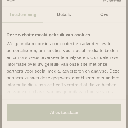
douceur et brillance. Purifie, démêle et nourrit.
Idéal pour les cheveux indisciplinés et difficiles à coiffer.
Résultat : souplesse, douceur et contrôle.
Toestemming
Details
Over
Contient:
Bain capillaire crème hydratante (59 ml)
Après-shampooing crème hydratant (59 ml)
Deze website maakt gebruik van cookies
Après-shampooing sans rinçage Sweet Spirit (59 ml)
We gebruiken cookies om content en advertenties te
personaliseren, om functies voor social media te bieden
Usage
en om ons websiteverkeer te analyseren. Ook delen we
Ingrédients
informatie over uw gebruik van onze site met onze
partners voor social media, adverteren en analyse. Deze
partners kunnen deze gegevens combineren met andere
informatie die u aan ze heeft verstrekt of die ze hebben
verzameld op basis van uw gebruik van hun services.
Blooms & Blossoms
Alles toestaan
À propos de nous
Assistance et conseils via :