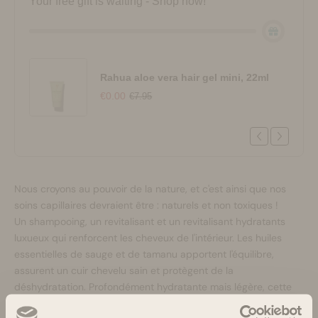
Your free gift is waiting - Shop now!
Rahua aloe vera hair gel mini, 22ml
€0.00
€7.95
Nous croyons au pouvoir de la nature, et c'est ainsi que nos
soins capillaires devraient être : naturels et non toxiques !
Un shampooing, un revitalisant et un revitalisant hydratants
luxueux qui renforcent les cheveux de l'intérieur. Les huiles
essentielles de sauge et de tamanu apportent l'équilibre,
assurent un cuir chevelu sain et protègent de la
déshydratation. Profondément hydratante mais légère, cette
formule sans silicone donne à vos cheveux rebond, nourriture,