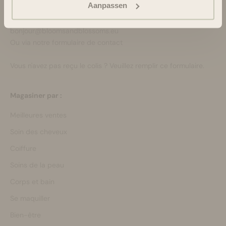
Aanpassen
+3188-6063800
Lun-Ven 08:30 - 16:45
bonjour@bloomsandblossoms.eu
Ou via notre
formulaire de contact
Vous n'avez pas reçu le colis ?
Veuillez remplir ce formulaire.
Magasiner par :
Meilleures ventes
Soin des cheveux
Coiffure
Soins de la peau
Corps et bain
Se maquiller
Bien-être