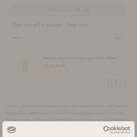
Offer ends in:
29 : 40
Your free gift is waiting - Shop now!
Rahua aloe vera hair gel mini, 22ml
€0.00
€7.95
Cette crème coiffante sans huile de coco laissera vos boucles
hydratées, définies et oh la brillance est hors de ce monde !
Cette crème coiffante sans huile de coco laissera vos boucles
hydratées, définies et oh la brillance est hors de ce monde ! Le
panthénol associé aux huiles riches d'avocat et de tournesol