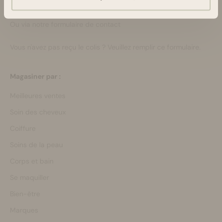
Lun-Ven 08:30 - 16:45
bonjour@bloomsandblossoms.eu
Ou via notre
formulaire de contact
Vous n'avez pas reçu le colis ?
Veuillez remplir ce formulaire.
Magasiner par :
Meilleures ventes
Soin des cheveux
Coiffure
Soins de la peau
Corps et bain
Se maquiller
Bien-être
Marques