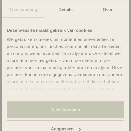
aident à renforcer et à restaurer les cheveux.
Toestemming
Details
Over
L'avoine hydrolysée nourrit, hydrate et donne une belle
brillance à vos boucles. Cette crème sans gluten offre une
tenue légère à moyenne sans rendre vos boucles squameuses
Deze website maakt gebruik van cookies
ni laisser de résidus blancs.
We gebruiken cookies om content en advertenties te
Usage
personaliseren, om functies voor social media te bieden
Ingrédients
en om ons websiteverkeer te analyseren. Ook delen we
informatie over uw gebruik van onze site met onze
partners voor social media, adverteren en analyse. Deze
partners kunnen deze gegevens combineren met andere
informatie die u aan ze heeft verstrekt of die ze hebben
verzameld op basis van uw gebruik van hun services.
Blooms & Blossoms
Alles toestaan
À propos de nous
Assistance et conseils via :
+3188-6063800
Aanpassen