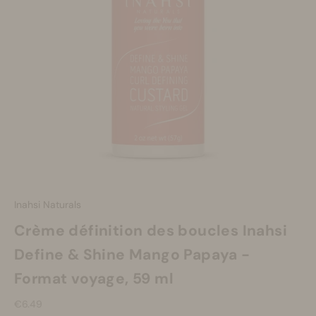
Se maquiller
Bien-être
Marques
Vente
Inahsi Naturals
Crème définition des boucles Inahsi
Define & Shine Mango Papaya -
Format voyage, 59 ml
Prix de vente
€6.49