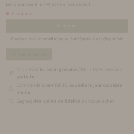
Les prix incluent la TVA et hors frais de port.
En rupture
En rupture
Envoyez-moi un email lorsque l&#39;article est disponible
Add to wishlist
NL : > 45 € livraison
gratuite
/ BE : > 60 € livraison
gratuite
Commandé avant 16h30,
expédié le jour ouvrable
même
Gagnez
des points de fidélité
à chaque achat