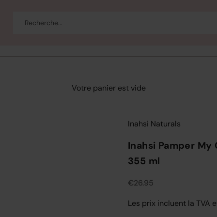
eau
Corps et bain
Se maquiller
Bien-être
Marques
Vente
Votre panier est vide
Inahsi Naturals
Inahsi Pamper My C
355 ml
Prix de vente
€26.95
Les prix incluent la TVA e