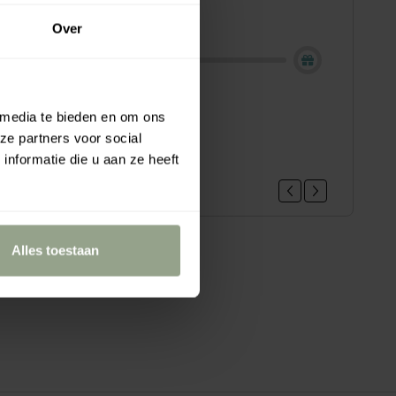
ing - Shop now!
Over
 media te bieden en om ons
loe vera hair gel mini, 22ml
ze partners voor social
.95
nformatie die u aan ze heeft
Alles toestaan