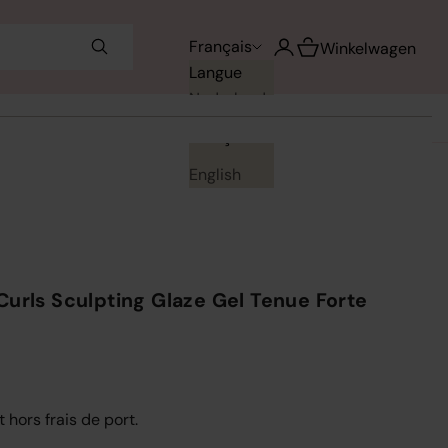
Voir le panier
Français
Ouvrir le compte utilisa
Winkelwagen
Langue
Nederlands
Français
English
urls Sculpting Glaze Gel Tenue Forte
t hors frais de port.