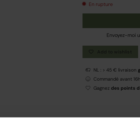
En rupture
Envoyez-moi un
Add to wishlist
NL : > 45 € livraison
Commandé avant 16
Gagnez
des points de