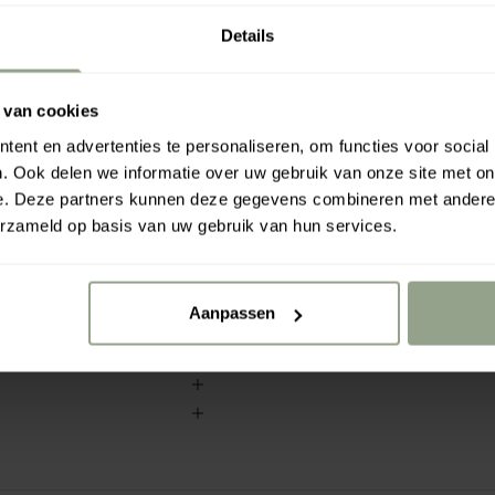
Your free gift is wait
Details
 van cookies
 laissera vos boucles
ent en advertenties te personaliseren, om functies voor social
Rahua a
riche en céramides, aide
. Ook delen we informatie over uw gebruik van onze site met on
€0.00
€7
e. Deze partners kunnen deze gegevens combineren met andere i
ans rendre vos boucles
erzameld op basis van uw gebruik van hun services.
ent idéal pour lisser les
 les maintenir en place.
Aanpassen