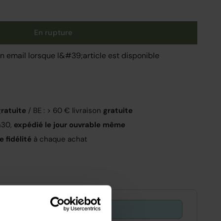
En rupture
 email lorsque l&#39;article est disponible
gratuite
/ BE : > 60 € livraison
gratuite
h30,
expédié le jour ouvrable même
 fidélité
à chaque achat
Offer ends in:
29 : 48