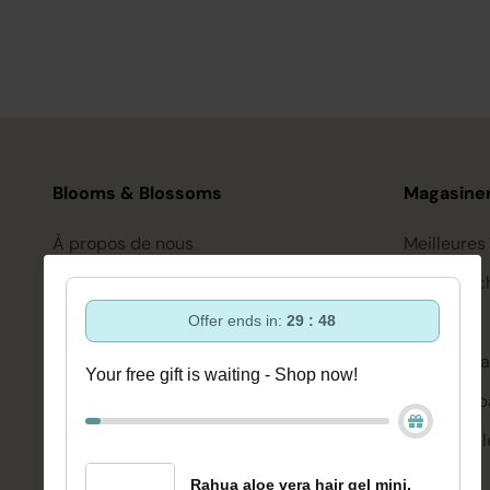
Blooms & Blossoms
Magasiner
À propos de nous
Meilleures
Assistance et conseils via :
Soin des c
+3188-6063800
Coiffure
Offer ends in:
29 : 48
Lun-Ven 08:30 - 16:45
bonjour@bloomsandblossoms.eu
Soins de l
Your free gift is waiting - Shop now!
Ou via notre
formulaire de contact
Corps et b
Se maquill
Vous n'avez pas reçu le colis ?
Veuillez
remplir ce formulaire.
Bien-être
Rahua aloe vera hair gel mini,