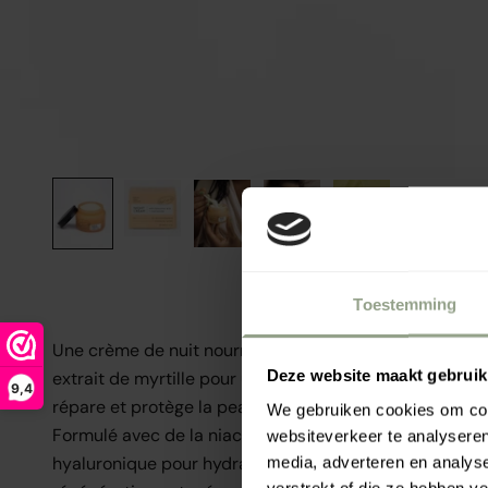
Toestemming
Une crème de nuit nourrissante et sans parfum, enrich
Deze website maakt gebruik
extrait de myrtille pour une peau régénérée. Douce et s
9,4
répare et protège la peau. Convient à tous les types d
We gebruiken cookies om cont
Formulé avec de la niacinamide régénérante pour unifier
websiteverkeer te analyseren
hyaluronique pour hydrater et de l'huile de rose musqu
media, adverteren en analys
verstrekt of die ze hebben v