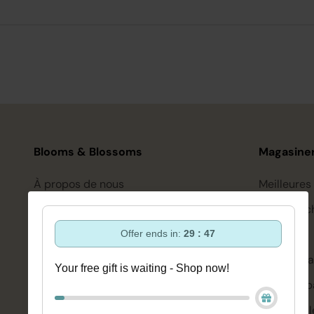
Blooms & Blossoms
Magasiner
À propos de nous
Meilleures
Assistance et conseils via :
Soin des c
+3188-6063800
Coiffure
Offer ends in:
29 : 47
Lun-Ven 08:30 - 16:45
bonjour@bloomsandblossoms.eu
Soins de l
Your free gift is waiting - Shop now!
Ou via notre
formulaire de contact
Corps et b
Se maquill
Vous n'avez pas reçu le colis ?
Veuillez