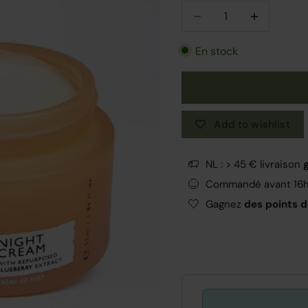
Diminuer la quantité
Diminuer la q
En stock
Add to wishlist
NL : > 45 € livraison
Commandé avant 16
Gagnez
des points de