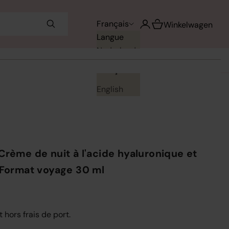
Voir le panier
Français
Ouvrir le compte utilisa
Winkelwagen
Langue
Nederlands
Français
English
Crème de nuit à l'acide hyaluronique et
 Format voyage 30 ml
t hors frais de port.