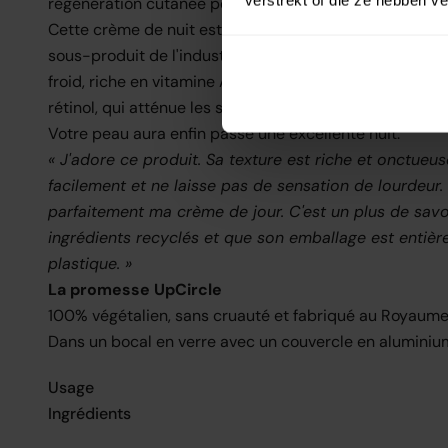
régénération cutanée pendant la nuit.
Cette crème de nuit est formulée à base d'extrait de my
sous-produit de l'industrie du jus, riche en antioxydant
froid, riche en vitamine A, protège des rayons UV et e
rétinol, qui atténue les signes du vieillissement cutané.
Votre peau aura enfin passé une excellente nuit.
« J'adore ce produit. Sa texture est riche et onctueus
facilement et ne laisse pas de sensation de lourdeur.
parfaitement ma crème de jour. C'est un plus de savoi
ingrédients recyclés et que son emballage est entièr
plastique. »
La promesse UpCircle
100% végétalien, sans cruauté et fabriqué au Royaume
Dans un bocal en verre avec un couvercle en aluminiu
Usage
Ingrédients