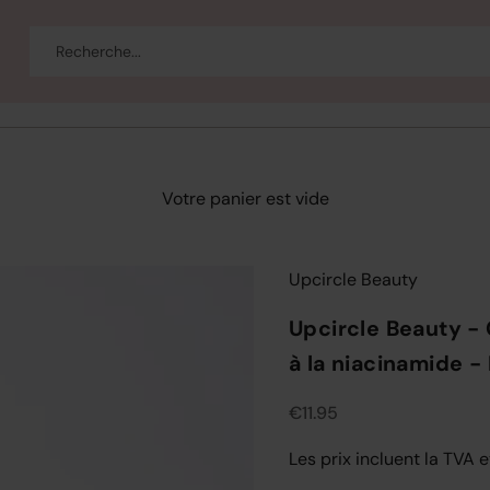
eau
Corps et bain
Se maquiller
Bien-être
Marques
Vente
Votre panier est vide
Upcircle Beauty
Upcircle Beauty - 
à la niacinamide -
Prix de vente
€11.95
Les prix incluent la TVA e