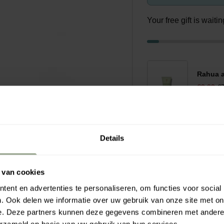
Your free gift is wait
Rahua a
€0.00
€7
Details
ie en niacinamide et en
 van cookies
ans parfum, elle nourrit,
e peau.
ent en advertenties te personaliseren, om functies voor social
 le teint, de l'acide
. Ook delen we informatie over uw gebruik van onze site met on
ée pour favoriser la
e. Deze partners kunnen deze gegevens combineren met andere i
erzameld op basis van uw gebruik van hun services.