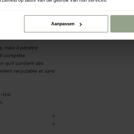
rtilles recyclées, un
s. Cet extrait pressé à
Aanpassen
st une source de pro-
e, mais il pénètre
 Il complète
r qu'il contient des
ement recyclable et sans
-Uni.
m.