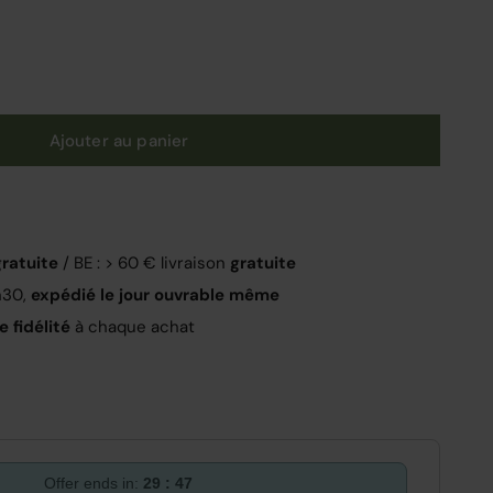
uantité
Ajouter au panier
gratuite
/ BE : > 60 € livraison
gratuite
h30,
expédié le jour ouvrable même
 fidélité
à chaque achat
Offer ends in:
29 : 47