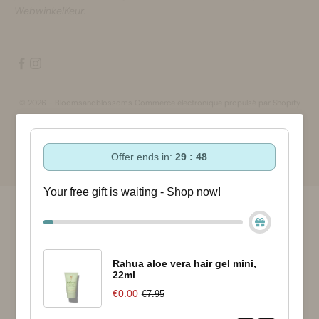
WebwinkelKeur.
© 2026 - Bloomsandblossoms Commerce électronique propulsé par Shopify
Offer ends in:
29 : 47
Your free gift is waiting - Shop now!
Rahua aloe vera hair gel mini,
22ml
€0.00
€7.95