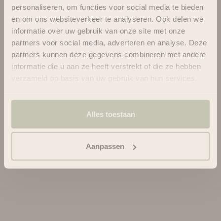
améliorer la qualité du sommeil, pour que vous vous sentiez et
personaliseren, om functies voor social media te bieden
ayez l'air rafraîchi !
en om ons websiteverkeer te analyseren. Ook delen we
informatie over uw gebruik van onze site met onze
- Bio Retinol Bidens Pilosa aide à réduire les rides et ridules en
partners voor social media, adverteren en analyse. Deze
stimulant la synthèse de collagène, en comblant les rides et en
partners kunnen deze gegevens combineren met andere
lissant la peau.
informatie die u aan ze heeft verstrekt of die ze hebben
- Améliore la qualité du sommeil et induit une sensation de
verzameld op basis van uw gebruik van hun services.
calme grâce à un mélange d'huiles essentielles cliniquement
prouvé.
- L'extrait de pivoine stimule le recyclage cellulaire pendant le
Alles toestaan
sommeil, augmente la vitalité cellulaire et rajeunit la peau, pour
que la peau soit rajeunie et détoxifiée.
Aanpassen
Usage
Ingrédients