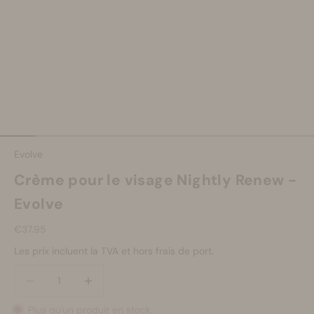
Aller à l'élément 1
Aller à l'élément 2
Aller à l'élément 3
Aller à l'élément 4
Aller à l'élément 5
Aller à l'élément 6
Aller à l'élément 7
Aller à l'élémen
Aller à 
Evolve
Crème pour le visage Nightly Renew -
Evolve
Prix de vente
€37.95
Les prix incluent la TVA et hors frais de port.
Diminuer la quantité
Diminuer la quantité
Plus qu'un produit en stock