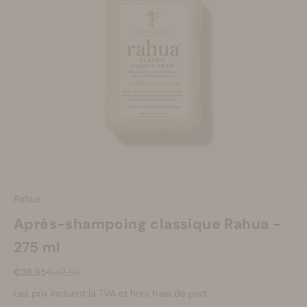
Se maquiller
Bien-être
Marques
Vente
Rahua
Après-shampoing classique Rahua -
275 ml
Prix de vente
Prix normal
€36.95
€42.50
Les prix incluent la TVA et hors frais de port.