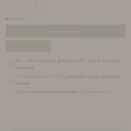
Diminuer la quantité
Diminuer la quantité
En stock
Ajouter au panier
Add to wishlist
NL : > 45 € livraison
gratuite
/ BE : > 60 € livraison
gratuite
Commandé avant 16h30,
expédié le jour ouvrable
même
Gagnez
des points de fidélité
à chaque achat