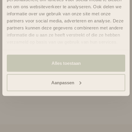
chevelu, et ses molécules ultrafines poussent la pigmentation
en om ons websiteverkeer te analyseren. Ook delen we
de la couleur profondément dans la tige capillaire, prolongeant
informatie over uw gebruik van onze site met onze
considérablement la couleur.
SACHA INCHI : Source alimentaire de longue date en Amazonie,
partners voor social media, adverteren en analyse. Deze
ces graines sont exceptionnellement riches en acides gras
partners kunnen deze gegevens combineren met andere
oméga-3 et en antioxydants, dont les vitamines A et E. L'huile
informatie die u aan ze heeft verstrekt of die ze hebben
de Sacha Inchi maintient l'hydratation et l'état des cheveux et
verzameld op basis van uw gebruik van hun services.
apaise le cuir chevelu.
MANGUE : Ce fruit tropical juteux offre un parfum exotique
subtil et contient des sucres qui lient les protéines grasses aux
Alles toestaan
cheveux, maximisant ainsi l'hydratation.
Usage
Aanpassen
Ingrédients