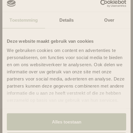
laisser de sensation grasse. L'huile est rapidement absorbée et
garantit que la peau reste bien hydratée.
L'huile peut également être utilisée comme huile capillaire pour
Toestemming
Details
Over
des cheveux magnifiquement doux et brillants. L'huile vous
laisse radieuse avec un éclat irrésistible, sans fini gras grâce à
sa texture sèche unique enrichie en particules de perles
Deze website maakt gebruik van cookies
dorées. Un soin pour la peau et l'esprit qui non seulement rend
We gebruiken cookies om content en advertenties te
la peau infiniment douce, mais caresse également les sens.
personaliseren, om functies voor social media te bieden
en om ons websiteverkeer te analyseren. Ook delen we
Usage
Ingrédients
informatie over uw gebruik van onze site met onze
partners voor social media, adverteren en analyse. Deze
partners kunnen deze gegevens combineren met andere
informatie die u aan ze heeft verstrekt of die ze hebben
verzameld op basis van uw gebruik van hun services.
Alles toestaan
Blooms & Blossoms