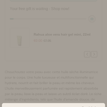
Your free gift is waiting - Shop now!
Rahua aloe vera hair gel mini, 22ml
€0.00
€7.95
Chouchoutez votre peau avec cette huile sèche illuminatrice
pour le corps. Une huile luxueuse et multifonctionnelle qui
hydrate, nourrit et fait briller la peau et même les cheveux.
L'huile merveilleusement parfumée est rapidement absorbée
par la peau, lisse la peau et laisse un subtil éclat doré. Le riche
mélange d'ingrédients, tels que l'huile d'amande douce, de
jojoba et de coco, adoucit, restaure et protège la peau, sans