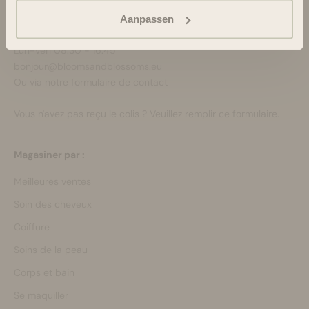
À propos de nous
Assistance et conseils via :
Aanpassen
+3188-6063800
Lun-Ven 08:30 - 16:45
bonjour@bloomsandblossoms.eu
Ou via notre
formulaire de contact
Vous n'avez pas reçu le colis ?
Veuillez remplir ce formulaire.
Magasiner par :
Meilleures ventes
Soin des cheveux
Coiffure
Soins de la peau
Corps et bain
Se maquiller