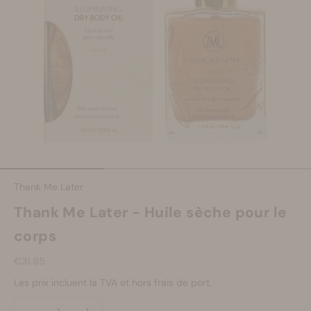
Se maquiller
Bien-être
Marques
Vente
Aller à l'élément 1
Aller à l'élément 2
Aller à l'élément 3
Thank Me Later
Thank Me Later - Huile sèche pour le
corps
Prix de vente
€31.95
Les prix incluent la TVA et hors frais de port.
Diminuer la quantité
Diminuer la quantité