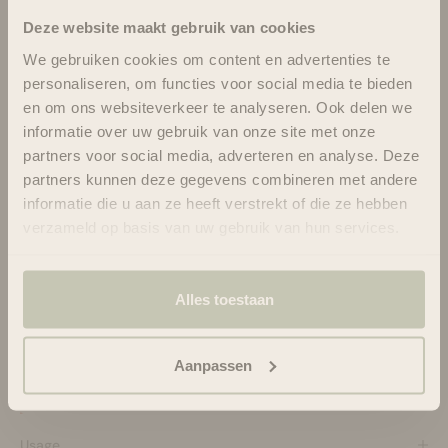
Deze website maakt gebruik van cookies
Comment entretenir vos disques démaquillants de luxe ? Nos
tampons de maquillage lavables de luxe à trois couches
We gebruiken cookies om content en advertenties te
peuvent être lavés et réutilisés jusqu'à 1 000 fois, ce qui
personaliseren, om functies voor social media te bieden
équivaut à des milliers de lingettes jetables non recyclables.
en om ons websiteverkeer te analyseren. Ook delen we
Pour nettoyer vos serviettes, il suffit de les mettre dans le sac
informatie over uw gebruik van onze site met onze
à linge gratuit et de les passer à la machine à laver une fois
partners voor social media, adverteren en analyse. Deze
par semaine.
partners kunnen deze gegevens combineren met andere
La promesse UpCircle
informatie die u aan ze heeft verstrekt of die ze hebben
Cette formulation est 100% naturelle, vegan et non testée sur
verzameld op basis van uw gebruik van hun services.
les animaux.
Alles toestaan
Aanpassen
Usage