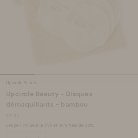
Se maquiller
Bien-être
Marques
Vente
Aller à l'élément 1
Aller à l'élément 2
Aller à l'élément 3
Aller à l'élément 4
Upcircle Beauty
Upcircle Beauty - Disques
démaquillants - bambou
Prix de vente
€11.95
Les prix incluent la TVA et hors frais de port.
Diminuer la quantité
Diminuer la quantité