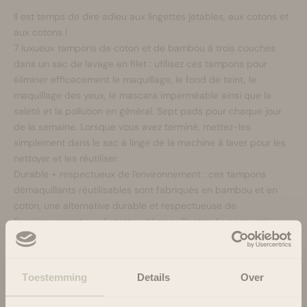
Il est temps de dire adieu aux lingettes jetables, aux cotons et
aux cotons !
7 luxueux tampons de coton et de bambou à trois couches
dans un sac de lavage en filet : utilisez ces tampons pour
éliminer efficacement le maquillage, le fond de teint, le
maquillage des yeux, le mascara imperméable ainsi que la
saleté et la pollution en général. Sept pads pour chaque jour
de la semaine. Lorsque vous avez terminé, mettez-les
simplement dans le sac à linge de la machine à laver pour les
nettoyer et les réutiliser.
Durable + respectueux de l'environnement : ces tampons
démaquillants réutilisables sont fabriqués en bambou et en
coton, une alternative durable et respectueuse de
l'environnement aux lingettes démaquillantes à usage unique.
Ces tampons sont totalement sans plastique et peuvent être
utilisés encore et encore. Ils sont également biodégradables,
donc zéro déchet. Ils constituent également une excellente
Toestemming
Details
Over
idée cadeau pour les consommateurs soucieux de
l’environnement.