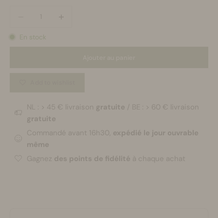
Diminuer la quantité
Diminuer la quantité
En stock
Ajouter au panier
Add to wishlist
NL : > 45 € livraison
gratuite
/ BE : > 60 € livraison
gratuite
Commandé avant 16h30,
expédié le jour ouvrable
même
Gagnez
des points de fidélité
à chaque achat