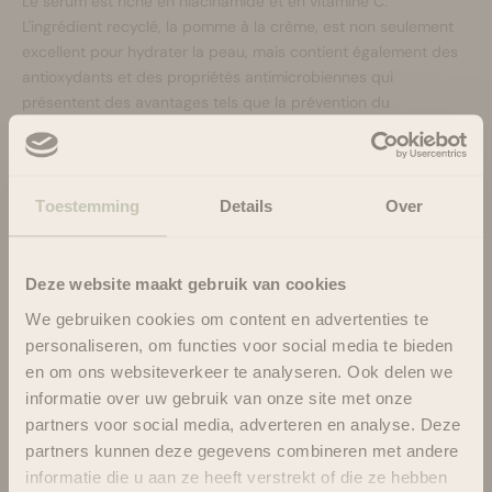
Le sérum est riche en niacinamide et en vitamine C.
L'ingrédient recyclé, la pomme à la crème, est non seulement
excellent pour hydrater la peau, mais contient également des
antioxydants et des propriétés antimicrobiennes qui
présentent des avantages tels que la prévention du
vieillissement prématuré, la stimulation de la production de
collagène et l'apaisement des irritations cutanées.
Riche en eau d'orange sanguine recyclée, ce sérum est un
expert pour éclaircir la peau et possède des propriétés
Toestemming
Details
Over
régénératrices qui peuvent aider à guérir les cicatrices.
Ce sérum est recommandé à tous les types de peau, même
les plus sensibles, en raison de ses propriétés apaisantes et
Deze website maakt gebruik van cookies
anti-inflammatoires.
We gebruiken cookies om content en advertenties te
Inspirant, recyclé, revigorant : ce sérum peptidique est
personaliseren, om functies voor social media te bieden
fabriqué à partir de pomme cannelle de qualité alimentaire
en om ons websiteverkeer te analyseren. Ook delen we
pour faire briller votre peau !
informatie over uw gebruik van onze site met onze
La promesse d'UpCircle
partners voor social media, adverteren en analyse. Deze
Approuvé dermatologiquement, végétalien, durable et sans
partners kunnen deze gegevens combineren met andere
cruauté. Conditionné dans une bouteille en verre.
informatie die u aan ze heeft verstrekt of die ze hebben