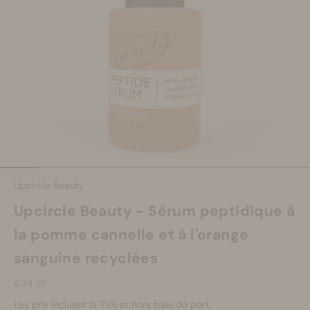
Se maquiller
Bien-être
Marques
Vente
Aller à l'élément 1
Aller à l'élément 2
Aller à l'élément 3
Aller à l'élément 4
Aller à l'élément 5
Aller à l'élément 6
Aller à l'élément 7
Aller à l
Upcircle Beauty
Upcircle Beauty - Sérum peptidique à
la pomme cannelle et à l'orange
sanguine recyclées
Prix de vente
€24.95
Les prix incluent la TVA et hors frais de port.