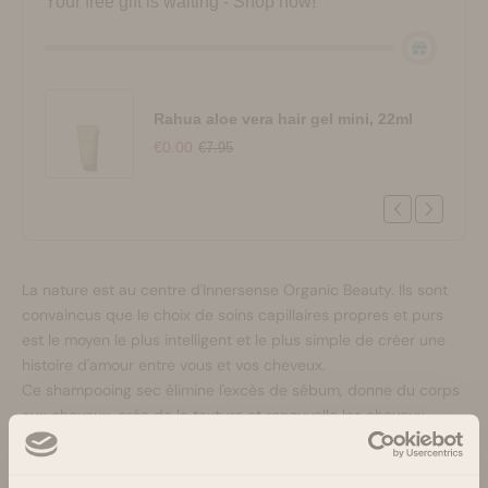
Your free gift is waiting - Shop now!
Rahua aloe vera hair gel mini, 22ml
€0.00
€7.95
La nature est au centre d'Innersense Organic Beauty. Ils sont
convaincus que le choix de soins capillaires propres et purs
est le moyen le plus intelligent et le plus simple de créer une
histoire d'amour entre vous et vos cheveux.
Ce shampooing sec élimine l'excès de sébum, donne du corps
aux cheveux, crée de la texture et renouvelle les cheveux.
L'amidon de tapioca et l'hamamélis absorbent l'excès de
sébum, tandis que le miel naturel ajoute du volume, de la