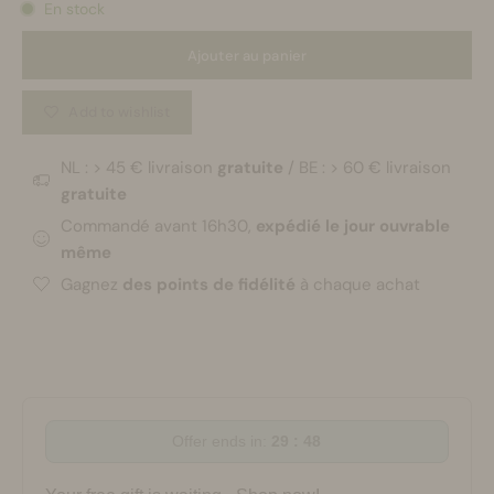
En stock
Ajouter au panier
Add to wishlist
NL : > 45 € livraison
gratuite
/ BE : > 60 € livraison
gratuite
Commandé avant 16h30,
expédié le jour ouvrable
même
Gagnez
des points de fidélité
à chaque achat
Offer ends in:
29 : 48