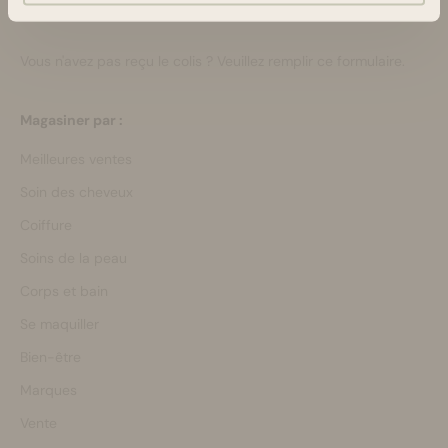
Ou via notre
formulaire de contact
Vous n'avez pas reçu le colis ?
Veuillez remplir ce formulaire.
Magasiner par :
Meilleures ventes
Soin des cheveux
Coiffure
Soins de la peau
Corps et bain
Se maquiller
Bien-être
Marques
Vente