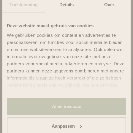
structure et de la brillance.
Toestemming
Details
Over
Convient à tous les types de cheveux.
Résultat : redonne du volume dès les racines et procure des
cheveux propres et rafraîchis entre 2 lavages.
Deze website maakt gebruik van cookies
Usage
We gebruiken cookies om content en advertenties te
Ingrédients
personaliseren, om functies voor social media te bieden
en om ons websiteverkeer te analyseren. Ook delen we
informatie over uw gebruik van onze site met onze
partners voor social media, adverteren en analyse. Deze
partners kunnen deze gegevens combineren met andere
informatie die u aan ze heeft verstrekt of die ze hebben
verzameld op basis van uw gebruik van hun services.
Blooms & Blossoms
À propos de nous
Alles toestaan
Assistance et conseils via :
+3188-6063800
Lun-Ven 08:30 - 16:45
Aanpassen
bonjour@bloomsandblossoms.eu