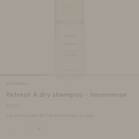
Se maquiller
Bien-être
Marques
Vente
Aller à l'élément 1
Aller à l'élément 2
Aller à l'élément 3
Innersense
Refresh A dry shampoo - Innersense
Prix de vente
€27.95
Les prix incluent la TVA et hors frais de port.
Diminuer la quantité
Diminuer la quantité